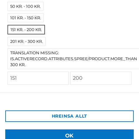
50 KR. - 100 KR.
101 KR. - 150 KR.
151 KR. - 200 KR.
201 KR. - 300 KR.
TRANSLATION MISSING:
IS.ACTIVERECORD.ATTRIBUTES.SPREE/PRODUCT.MORE_THAN
300 KR.
Háskólaútgáfan
Aðalbygging HÍ, inn af bókastofu
102 Reykjavík
Afgreiðsla vara:
HREINSA ALLT
Sækja má pantaðar vörur á þjónustuborð HÍ á Háskólatorgi
Sími: +354 525 4003
Netfang: hu@hi.is
OK