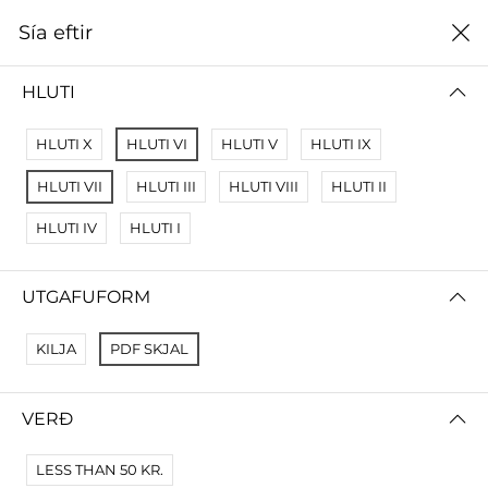
0
Sía eftir
Heim
Rafræn útgáfa
HLUTI
RAFRÆN ÚTGÁFA
HLUTI X
HLUTI VI
HLUTI V
HLUTI IX
Sía eftir
Name A Z
HLUTI VII
HLUTI III
HLUTI VIII
HLUTI II
Engar niðurstöður
HLUTI IV
HLUTI I
Engar vörur fundust fyrir þessa síðu.
Prófaðu víðari skilyrði.
UTGAFUFORM
KILJA
PDF SKJAL
VERÐ
LESS THAN 50 KR.