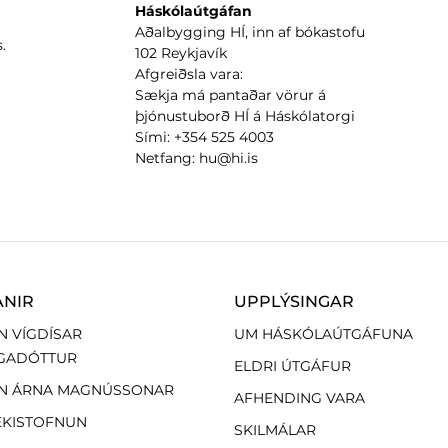
Háskólaútgáfan
Aðalbygging HÍ, inn af bókastofu
.
102 Reykjavík
Afgreiðsla vara:
Sækja má pantaðar vörur á
þjónustuborð HÍ á Háskólatorgi
Sími: +354 525 4003
Netfang: hu@hi.is
ANIR
UPPLÝSINGAR
N VÍGDÍSAR
UM HÁSKÓLAÚTGÁFUNA
GADÓTTUR
ELDRI ÚTGÁFUR
N ÁRNA MAGNÚSSONAR
AFHENDING VARA
EKISTOFNUN
SKILMÁLAR