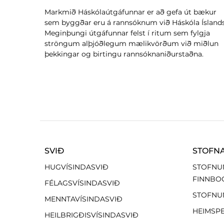
Markmið Háskólaútgáfunnar er að gefa út bækur
sem byggðar eru á rannsóknum við Háskóla Íslands
Meginþungi útgáfunnar felst í ritum sem fylgja
ströngum alþjóðlegum mælikvörðum við miðlun
þekkingar og birtingu rannsóknaniðurstaðna.
SVIÐ
STOFN
HUGVÍSINDASVIÐ
STOFNU
FINNBO
FÉLAGSVÍSINDASVIÐ
STOFNU
MENNTAVÍSINDASVIÐ
HEIMSP
HEILBRIGÐISVÍSINDASVIÐ