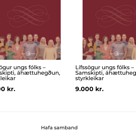
sögur ungs fólks –
Lífssögur ungs fólks –
kipti, áhættuhegðun,
Samskipti, áhættuhe
leikar
styrkleikar
0 kr.
9.000 kr.
Hafa samband