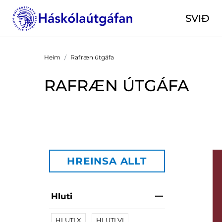
SVIÐ
Heim
Rafræn útgáfa
RAFRÆN ÚTGÁFA
HREINSA ALLT
Hluti
HLUTI X
HLUTI VI