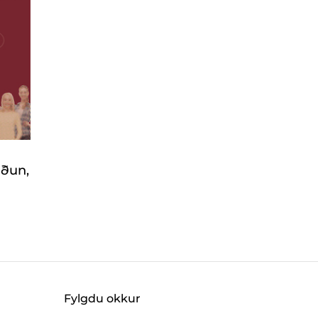
gðun,
Fylgdu okkur