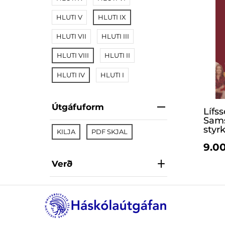
HLUTI V
HLUTI IX
HLUTI VII
HLUTI III
HLUTI VIII
HLUTI II
HLUTI IV
HLUTI I
Útgáfuform
Lífs
Sams
styrk
KILJA
PDF SKJAL
9.00
Verð