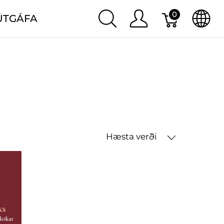
0
ÚTGÁFA
Hæsta verði