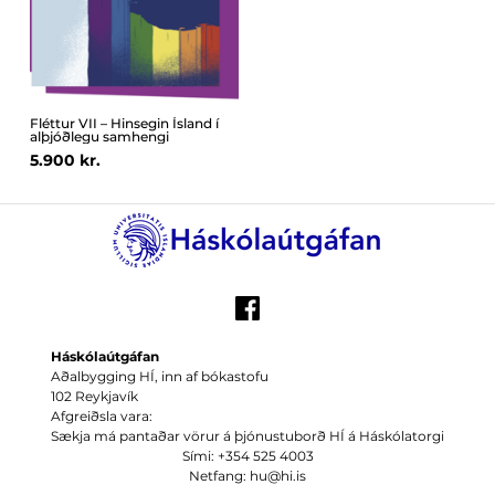
Fléttur VII – Hinsegin Ísland í
alþjóðlegu samhengi
5.900 kr.
Háskólaútgáfan
Aðalbygging HÍ, inn af bókastofu
102 Reykjavík
Afgreiðsla vara:
Sækja má pantaðar vörur á þjónustuborð HÍ á Háskólatorgi
Sími: +354 525 4003
Netfang: hu@hi.is