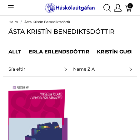
0
Heim
Ásta Kristín Benediktsdóttir
ÁSTA KRISTÍN BENEDIKTSDÓTTIR
ALLT
ERLA ERLENDSDÓTTIR
KRISTÍN GUÐRÚ
Sía eftir
Name Z A