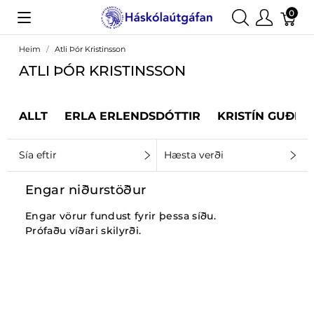
0
Heim
Atli Þór Kristinsson
ATLI ÞÓR KRISTINSSON
ALLT
ERLA ERLENDSDÓTTIR
KRISTÍN GUÐRÚ
Sía eftir
Hæsta verði
Engar niðurstöður
Engar vörur fundust fyrir þessa síðu.
Prófaðu víðari skilyrði.