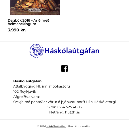
Dagbók 2016 – Árið með
heimspekingum
3.990 kr.
Háskólaútgáfan
Aðalbygging HÍ, inn af bókastofu
102 Reykjavík
Afgreiðsla vara:
Sækja má pantaðar vörur á þjónustuborð HÍ á Háskólatorgi
Sími: +354 525 4003
Netfang: hu@hi.is
© 2026
Háskólaútgáfan
. Allur réttur áskilinn.