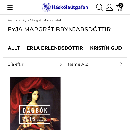
0
Heim
Eyja Margrét Brynjarsdóttir
EYJA MARGRÉT BRYNJARSDÓTTIR
ALLT
ERLA ERLENDSDÓTTIR
KRISTÍN GUÐRÚ
Sía eftir
Name A Z