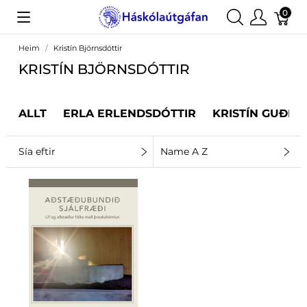
0
Heim
Kristín Björnsdóttir
KRISTÍN BJÖRNSDÓTTIR
ALLT
ERLA ERLENDSDÓTTIR
KRISTÍN GUÐRÚ
Sía eftir
Name A Z