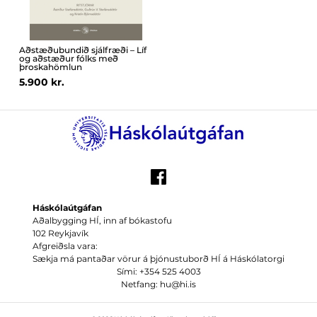
Aðstæðubundið sjálfræði – Líf
og aðstæður fólks með
þroskahömlun
5.900 kr.
Háskólaútgáfan
Aðalbygging HÍ, inn af bókastofu
102 Reykjavík
Afgreiðsla vara:
Sækja má pantaðar vörur á þjónustuborð HÍ á Háskólatorgi
Sími: +354 525 4003
Netfang: hu@hi.is