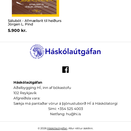
Sálubót - Afmælisrit til heiðurs
Jörgen L. Pind
5.900 kr.
Háskólaútgáfan
Aðalbygging HÍ, inn af bókastofu
102 Reykjavík
Afgreiðsla vara:
Sækja má pantaðar vörur á þjónustuborð HÍ á Háskólatorgi
Sími: +354 525 4003
Netfang: hu@hi.is
© 2026
Háskólaútgáfan
. Allur réttur áskilinn.