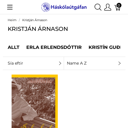
0
Heim
Kristján Árnason
KRISTJÁN ÁRNASON
ALLT
ERLA ERLENDSDÓTTIR
KRISTÍN GUÐRÚ
Sía eftir
Name A Z