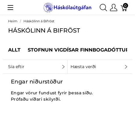
0
Heim
Háskólinn á Bifröst
HÁSKÓLINN Á BIFRÖST
ALLT
STOFNUN VIGDÍSAR FINNBOGADÓTTUR
Sía eftir
Hæsta verði
Engar niðurstöður
Engar vörur fundust fyrir þessa síðu.
Prófaðu víðari skilyrði.