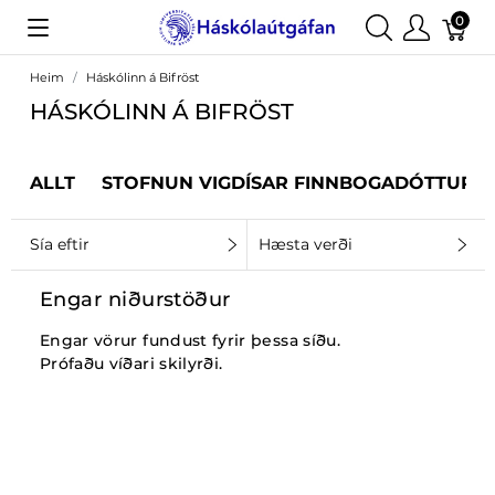
0
Heim
Háskólinn á Bifröst
HÁSKÓLINN Á BIFRÖST
ALLT
STOFNUN VIGDÍSAR FINNBOGADÓTTUR
Sía eftir
Hæsta verði
Engar niðurstöður
Engar vörur fundust fyrir þessa síðu.
Prófaðu víðari skilyrði.