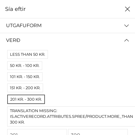
0
Sía eftir
Heim
Listaháskóli Íslands
UTGAFUFORM
LISTAHÁSKÓLI ÍSLANDS
VERÐ
ALLT
STOFNUN VIGDÍSAR FINNBOGADÓTTUR
LESS THAN 50 KR.
50 KR. - 100 KR.
Sía eftir
Hæsta verði
101 KR. - 150 KR.
Engar niðurstöður
151 KR. - 200 KR.
Engar vörur fundust fyrir þessa síðu.
Prófaðu víðari skilyrði.
201 KR. - 300 KR.
TRANSLATION MISSING:
IS.ACTIVERECORD.ATTRIBUTES.SPREE/PRODUCT.MORE_THAN
300 KR.