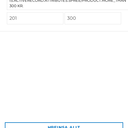
IS.ACTIVERECORD.ATTRIBUTES.SPREE/PRODUCT.MORE_THAN
300 KR.
Háskólaútgáfan
Aðalbygging HÍ, inn af bókastofu
102 Reykjavík
Afgreiðsla vara:
HREINSA ALLT