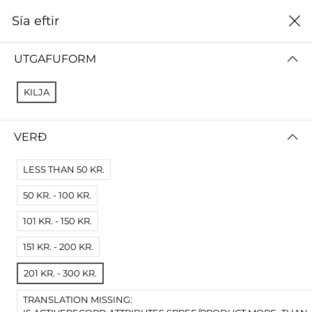
0
Sía eftir
Heim
Listaháskóli Íslands
UTGAFUFORM
LISTAHÁSKÓLI ÍSLANDS
KILJA
ALLT
STOFNUN VIGDÍSAR FINNBOGADÓTTUR
VERÐ
Sía eftir
Raða eftir
LESS THAN 50 KR.
Engar niðurstöður
50 KR. - 100 KR.
Engar vörur fundust fyrir þessa síðu.
101 KR. - 150 KR.
Prófaðu víðari skilyrði.
151 KR. - 200 KR.
201 KR. - 300 KR.
TRANSLATION MISSING: