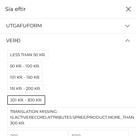
0
Sía eftir
Heim
Sagnfræðistofnun
UTGAFUFORM
SAGNFRÆÐISTOFNUN
VERÐ
ALLT
STOFNUN VIGDÍSAR FINNBOGADÓTTUR
LESS THAN 50 KR.
50 KR. - 100 KR.
Sía eftir
Hæsta verði
101 KR. - 150 KR.
Engar niðurstöður
151 KR. - 200 KR.
Engar vörur fundust fyrir þessa síðu.
Prófaðu víðari skilyrði.
201 KR. - 300 KR.
TRANSLATION MISSING:
IS.ACTIVERECORD.ATTRIBUTES.SPREE/PRODUCT.MORE_THAN
300 KR.