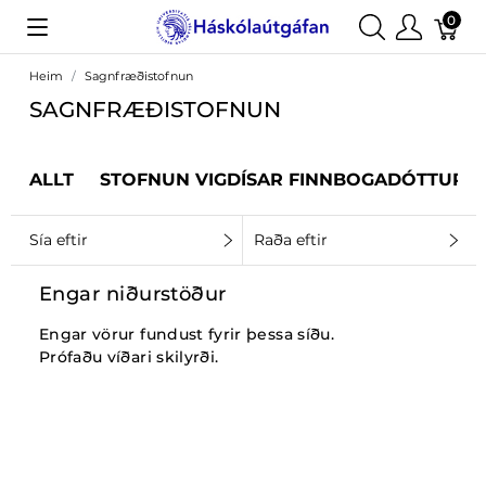
0
Heim
Sagnfræðistofnun
SAGNFRÆÐISTOFNUN
ALLT
STOFNUN VIGDÍSAR FINNBOGADÓTTUR
Sía eftir
Raða eftir
Engar niðurstöður
Engar vörur fundust fyrir þessa síðu.
Prófaðu víðari skilyrði.