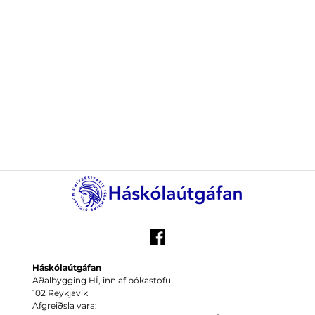
Háskólaútgáfan
Aðalbygging HÍ, inn af bókastofu
102 Reykjavík
Afgreiðsla vara: