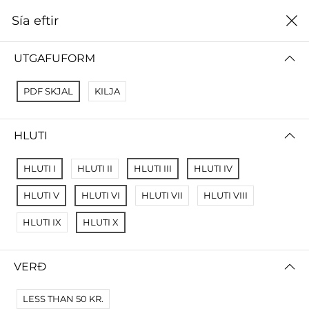
0
Sía eftir
Heim
Menntavísindasvið
UTGAFUFORM
MENNTAVÍSINDASVIÐ
PDF SKJAL
KILJA
ALLT
HUGVÍSINDASVIÐ
FÉLAGSVÍSINDASVIÐ
HLUTI
Sía eftir
Raða eftir
HLUTI I
HLUTI II
HLUTI III
HLUTI IV
HLUTI V
HLUTI VI
HLUTI VII
HLUTI VIII
HLUTI IX
HLUTI X
VERÐ
LESS THAN 50 KR.