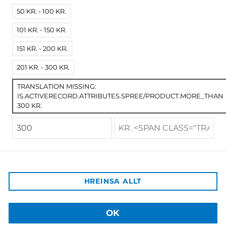
50 KR. - 100 KR.
101 KR. - 150 KR.
Lífssögur ungs fólks –
Samskipti, áhættuhegðun,
styrkleikar
151 KR. - 200 KR.
9.000 kr.
201 KR. - 300 KR.
TRANSLATION MISSING:
IS.ACTIVERECORD.ATTRIBUTES.SPREE/PRODUCT.MORE_THAN
300 KR.
Háskólaútgáfan
Aðalbygging HÍ, inn af bókastofu
102 Reykjavík
Afgreiðsla vara:
HREINSA ALLT
Sækja má pantaðar vörur á þjónustuborð HÍ á Háskólatorgi
Sími: +354 525 4003
Netfang: hu@hi.is
OK