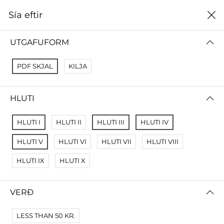
0
Sía eftir
Heim
Menntavísindasvið
UTGAFUFORM
MENNTAVÍSINDASVIÐ
PDF SKJAL
KILJA
ALLT
HUGVÍSINDASVIÐ
FÉLAGSVÍSINDASVIÐ
HLUTI
Sía eftir
Raða eftir
HLUTI I
HLUTI II
HLUTI III
HLUTI IV
Engar niðurstöður
HLUTI V
HLUTI VI
HLUTI VII
HLUTI VIII
Engar vörur fundust fyrir þessa síðu.
HLUTI IX
HLUTI X
Prófaðu víðari skilyrði.
VERÐ
LESS THAN 50 KR.