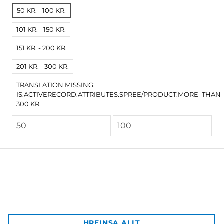
50 KR. - 100 KR.
101 KR. - 150 KR.
151 KR. - 200 KR.
201 KR. - 300 KR.
TRANSLATION MISSING:
IS.ACTIVERECORD.ATTRIBUTES.SPREE/PRODUCT.MORE_THAN
300 KR.
Háskólaútgáfan
Aðalbygging HÍ, inn af bókastofu
102 Reykjavík
Afgreiðsla vara:
HREINSA ALLT