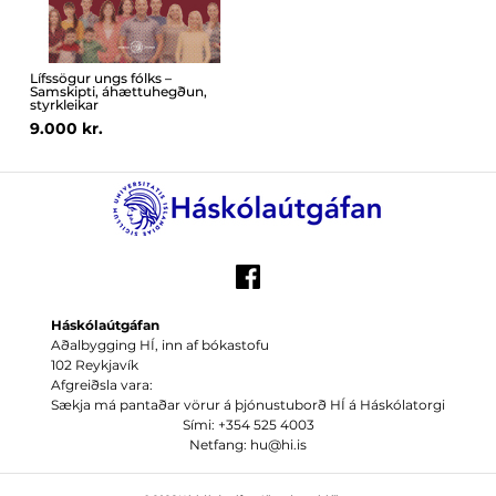
Lífssögur ungs fólks –
Samskipti, áhættuhegðun,
styrkleikar
9.000 kr.
Háskólaútgáfan
Aðalbygging HÍ, inn af bókastofu
102 Reykjavík
Afgreiðsla vara:
Sækja má pantaðar vörur á þjónustuborð HÍ á Háskólatorgi
Sími: +354 525 4003
Netfang: hu@hi.is