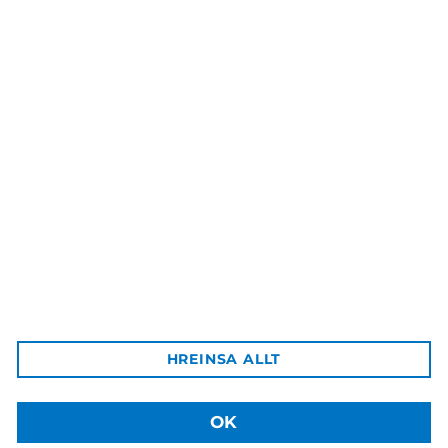
Lífssögur ungs fólks –
Samskipti, áhættuhegðun,
styrkleikar
9.000 kr.
Háskólaútgáfan
Aðalbygging HÍ, inn af bókastofu
102 Reykjavík
Afgreiðsla vara:
HREINSA ALLT
Sækja má pantaðar vörur á þjónustuborð HÍ á Háskólatorgi
Sími: +354 525 4003
Netfang: hu@hi.is
OK