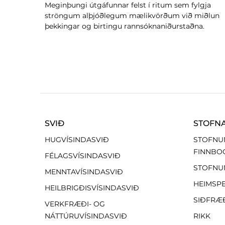
Meginþungi útgáfunnar felst í ritum sem fylgja
ströngum alþjóðlegum mælikvörðum við miðlun
þekkingar og birtingu rannsóknaniðurstaðna.
SVIÐ
STOFN
HUGVÍSINDASVIÐ
STOFNU
FINNBO
FÉLAGSVÍSINDASVIÐ
STOFNU
MENNTAVÍSINDASVIÐ
HEIMSP
HEILBRIGÐISVÍSINDASVIÐ
SIÐFRÆ
VERKFRÆÐI- OG
NÁTTÚRUVÍSINDASVIÐ
RIKK