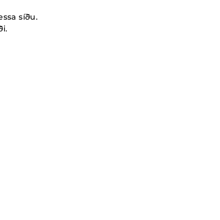
essa síðu.
i.