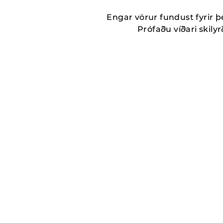
Engar vörur fundust fyrir þ
Prófaðu víðari skilyrð