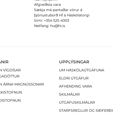
Afgreiðsla vara:
Sækja má pantaðar vörur á
þjónustuborð HÍ á Háskólatorgi
Sími: +354 525 4003
Netfang: hu@hi.is
ANIR
UPPLÝSINGAR
N VÍGDÍSAR
UM HÁSKÓLAÚTGÁFUNA
GADÓTTUR
ELDRI ÚTGÁFUR
N ÁRNA MAGNÚSSONAR
AFHENDING VARA
EKISTOFNUN
SKILMÁLAR
ÐISTOFNUN
ÚTGÁFUSKILMÁLAR
STARFSREGLUR OG SIÐFERÐ