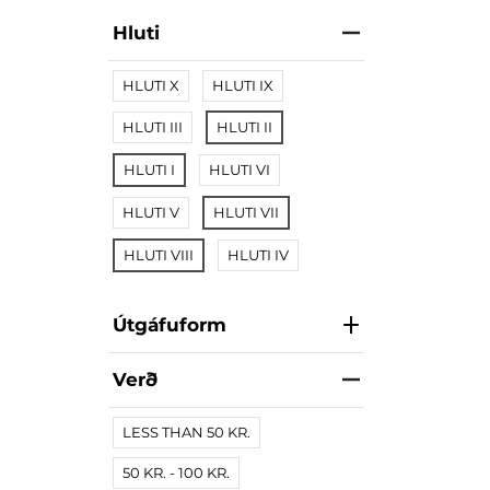
Hluti
HLUTI X
HLUTI IX
HLUTI III
HLUTI II
HLUTI I
HLUTI VI
HLUTI V
HLUTI VII
HLUTI VIII
HLUTI IV
Útgáfuform
Verð
LESS THAN 50 KR.
50 KR. - 100 KR.