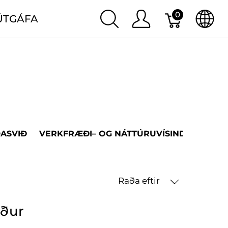
0
ÚTGÁFA
DASVIÐ
VERKFRÆÐI– OG NÁTTÚRUVÍSINDASVIÐ
Raða eftir
öður