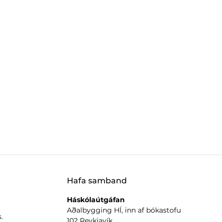
MORE_THAN
Hafa samband
Háskólaútgáfan
Aðalbygging HÍ, inn af bókastofu
.
102 Reykjavík