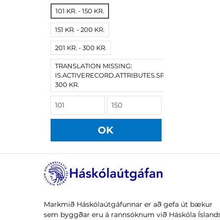
101 KR. - 150 KR.
151 KR. - 200 KR.
201 KR. - 300 KR.
TRANSLATION MISSING:
IS.ACTIVERECORD.ATTRIBUTES.SPREE/PRODUCT.
300 KR.
OK
Markmið Háskólaútgáfunnar er að gefa út bækur
sem byggðar eru á rannsóknum við Háskóla Íslands