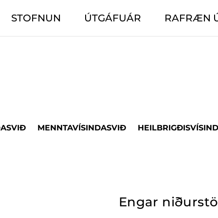
STOFNUN
ÚTGÁFUÁR
RAFRÆN 
DASVIÐ
MENNTAVÍSINDASVIÐ
HEILBRIGÐISVÍSIN
Engar niðurst