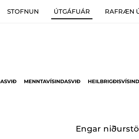
STOFNUN
ÚTGÁFUÁR
RAFRÆN 
DASVIÐ
MENNTAVÍSINDASVIÐ
HEILBRIGÐISVÍSIN
Engar niðurst