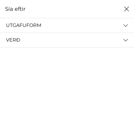
0
Sía eftir
Heim
Jón Ólafsson
UTGAFUFORM
JÓN ÓLAFSSON
VERÐ
ALLT
GEIR SIGURÐSSON
KRISTÍN GUÐRÚN J
Sía eftir
Lægsta verði