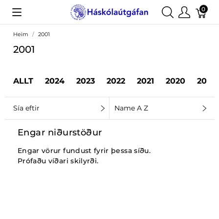
0
Heim
2001
2001
ALLT
2024
2023
2022
2021
2020
2019
Sía eftir
Name A Z
Engar niðurstöður
Engar vörur fundust fyrir þessa síðu.
Prófaðu víðari skilyrði.