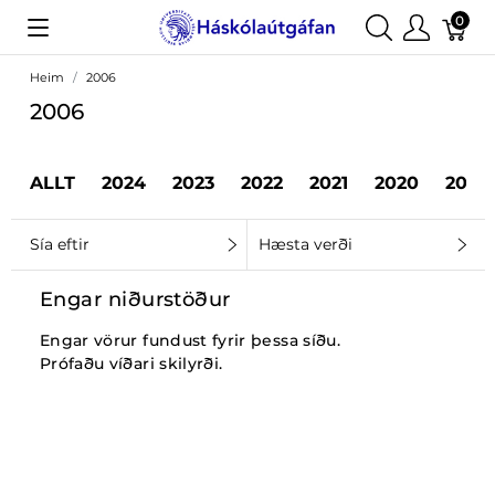
0
Heim
2006
2006
ALLT
2024
2023
2022
2021
2020
2019
Sía eftir
Hæsta verði
Engar niðurstöður
Engar vörur fundust fyrir þessa síðu.
Prófaðu víðari skilyrði.