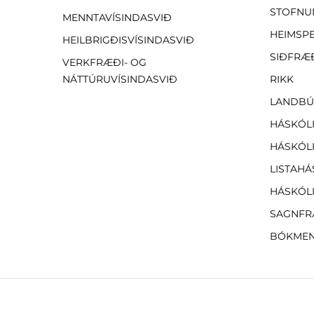
STOFNU
MENNTAVÍSINDASVIÐ
HEIMSP
HEILBRIGÐISVÍSINDASVIÐ
SIÐFRÆ
VERKFRÆÐI- OG
NÁTTÚRUVÍSINDASVIÐ
RIKK
LANDBÚ
HÁSKÓLI
HÁSKÓLI
LISTAHÁ
HÁSKÓLI
SAGNFR
BÓKMEN