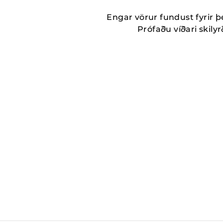
Engar vörur fundust fyrir þ
Prófaðu víðari skilyrð
MORE_THAN