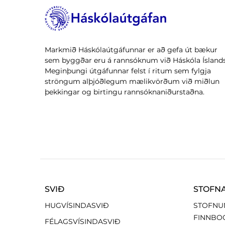
Markmið Háskólaútgáfunnar er að gefa út bækur
sem byggðar eru á rannsóknum við Háskóla Íslands
Meginþungi útgáfunnar felst í ritum sem fylgja
ströngum alþjóðlegum mælikvörðum við miðlun
þekkingar og birtingu rannsóknaniðurstaðna.
SVIÐ
STOFN
HUGVÍSINDASVIÐ
STOFNU
FINNBO
FÉLAGSVÍSINDASVIÐ