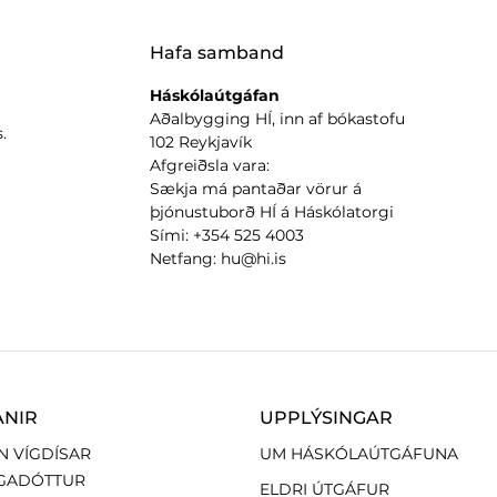
Hafa samband
Háskólaútgáfan
Aðalbygging HÍ, inn af bókastofu
.
102 Reykjavík
Afgreiðsla vara:
Sækja má pantaðar vörur á
þjónustuborð HÍ á Háskólatorgi
Sími: +354 525 4003
Netfang: hu@hi.is
ANIR
UPPLÝSINGAR
N VÍGDÍSAR
UM HÁSKÓLAÚTGÁFUNA
GADÓTTUR
ELDRI ÚTGÁFUR