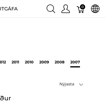
0
ÚTGÁFA
012
2011
2010
2009
2008
2007
2006
20
Nýjasta
öður