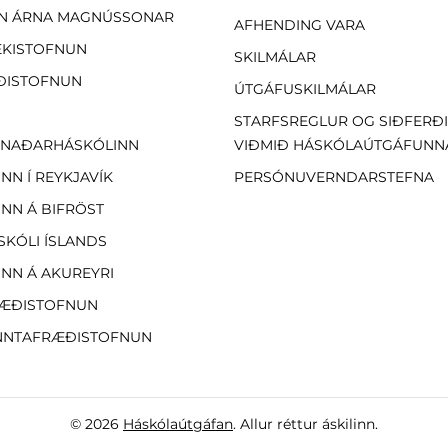
N ÁRNA MAGNÚSSONAR
AFHENDING VARA
EKISTOFNUN
SKILMÁLAR
ÐISTOFNUN
ÚTGÁFUSKILMÁLAR
STARFSREGLUR OG SIÐFERÐ
NAÐARHÁSKÓLINN
VIÐMIÐ HÁSKÓLAÚTGÁFUNN
NN Í REYKJAVÍK
PERSÓNUVERNDARSTEFNA
NN Á BIFRÖST
SKÓLI ÍSLANDS
NN Á AKUREYRI
ÆÐISTOFNUN
NTAFRÆÐISTOFNUN
© 2026
Háskólaútgáfan
. Allur réttur áskilinn.