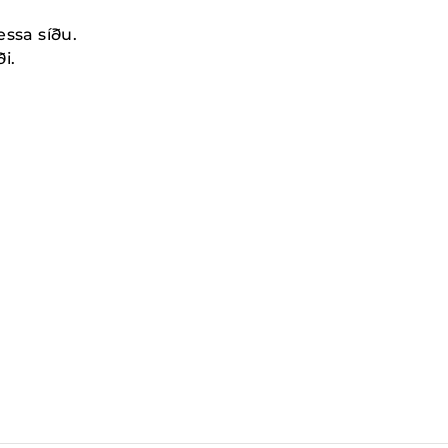
essa síðu.
i.