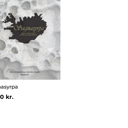
asyrpa
MORE_THAN
0 kr.