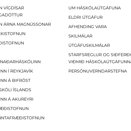
N VÍGDÍSAR
UM HÁSKÓLAÚTGÁFUNA
GADÓTTUR
ELDRI ÚTGÁFUR
N ÁRNA MAGNÚSSONAR
AFHENDING VARA
EKISTOFNUN
SKILMÁLAR
ÐISTOFNUN
ÚTGÁFUSKILMÁLAR
STARFSREGLUR OG SIÐFERÐ
NAÐARHÁSKÓLINN
VIÐMIÐ HÁSKÓLAÚTGÁFUNN
NN Í REYKJAVÍK
PERSÓNUVERNDARSTEFNA
NN Á BIFRÖST
SKÓLI ÍSLANDS
NN Á AKUREYRI
ÆÐISTOFNUN
NTAFRÆÐISTOFNUN