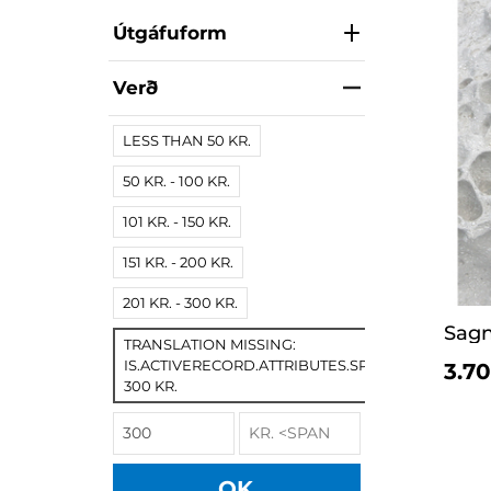
Útgáfuform
Verð
LESS THAN 50 KR.
50 KR. - 100 KR.
101 KR. - 150 KR.
151 KR. - 200 KR.
201 KR. - 300 KR.
Sagn
TRANSLATION MISSING:
IS.ACTIVERECORD.ATTRIBUTES.SPREE/PRODUCT.
3.70
300 KR.
OK