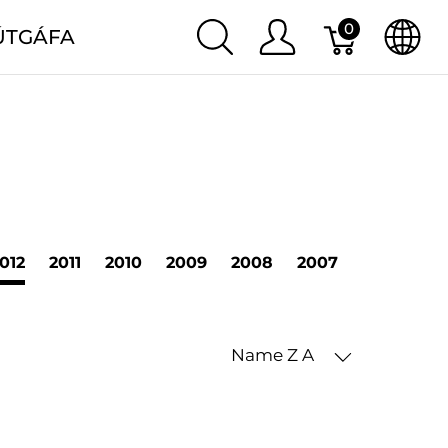
0
ÚTGÁFA
012
2011
2010
2009
2008
2007
2006
20
Name Z A