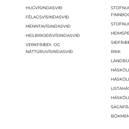
HUGVÍSINDASVIÐ
STOFNU
FINNBO
FÉLAGSVÍSINDASVIÐ
STOFNU
MENNTAVÍSINDASVIÐ
HEIMSP
HEILBRIGÐISVÍSINDASVIÐ
SIÐFRÆ
VERKFRÆÐI- OG
NÁTTÚRUVÍSINDASVIÐ
RIKK
LANDBÚ
HÁSKÓLI
HÁSKÓLI
LISTAHÁ
HÁSKÓLI
SAGNFR
BÓKMEN