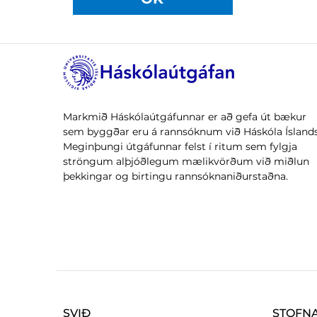
Markmið Háskólaútgáfunnar er að gefa út bækur
sem byggðar eru á rannsóknum við Háskóla Íslands
Meginþungi útgáfunnar felst í ritum sem fylgja
ströngum alþjóðlegum mælikvörðum við miðlun
þekkingar og birtingu rannsóknaniðurstaðna.
SVIÐ
STOFN