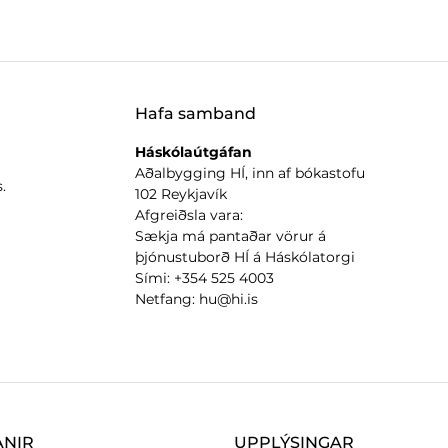
Hafa samband
Háskólaútgáfan
Aðalbygging HÍ, inn af bókastofu
.
102 Reykjavík
Afgreiðsla vara:
Sækja má pantaðar vörur á
þjónustuborð HÍ á Háskólatorgi
Sími: +354 525 4003
Netfang: hu@hi.is
ANIR
UPPLÝSINGAR