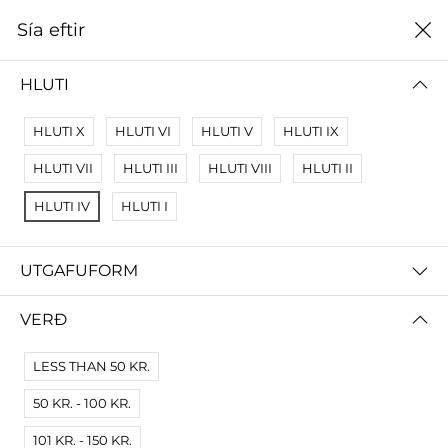
0
Sía eftir
Heim
Rafræn útgáfa
HLUTI
RAFRÆN ÚTGÁFA
HLUTI X
HLUTI VI
HLUTI V
HLUTI IX
Sía eftir
Hæsta verði
HLUTI VII
HLUTI III
HLUTI VIII
HLUTI II
Engar niðurstöður
HLUTI IV
HLUTI I
Engar vörur fundust fyrir þessa síðu.
Prófaðu víðari skilyrði.
UTGAFUFORM
VERÐ
LESS THAN 50 KR.
50 KR. - 100 KR.
101 KR. - 150 KR.