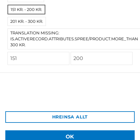
151 KR. - 200 KR.
201 KR. - 300 KR.
TRANSLATION MISSING:
IS.ACTIVERECORD.ATTRIBUTES.SPREE/PRODUCT.MORE_THAN
300 KR.
Háskólaútgáfan
Aðalbygging HÍ, inn af bókastofu
102 Reykjavík
Afgreiðsla vara:
HREINSA ALLT
Sækja má pantaðar vörur á þjónustuborð HÍ á Háskólatorgi
Sími: +354 525 4003
Netfang: hu@hi.is
OK