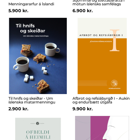
Stjórnmál og stéttabarátta í
Menningararfur á Íslandi
mótun íslensks samfélags
5.900 kr.
6.900 kr.
Til hnífs og skeiðar - Um
Afbrot og refsiábyrgð I – Aukin
íslenska matarmenningu
og endurbætt útgáfa
2.900 kr.
9.900 kr.