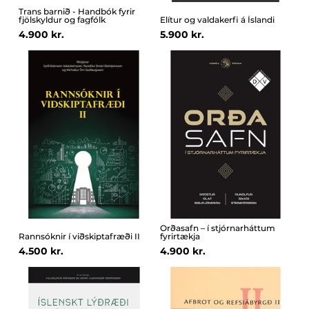
Trans barnið - Handbók fyrir
fjölskyldur og fagfólk
Elítur og valdakerfi á Íslandi
4.900 kr.
5.900 kr.
Orðasafn – í stjórnarháttum
Rannsóknir í viðskiptafræði II
fyrirtækja
4.500 kr.
4.900 kr.