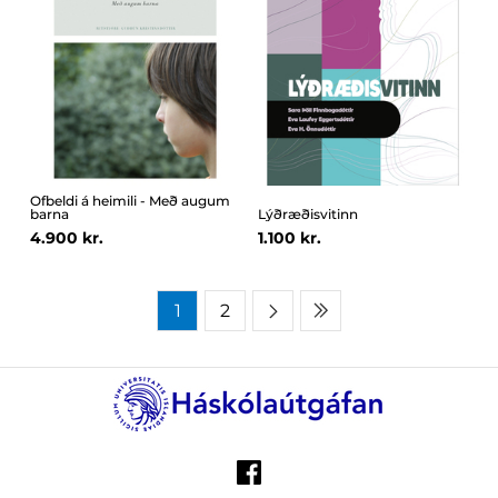
Ofbeldi á heimili - Með augum
barna
Lýðræðisvitinn
4.900 kr.
1.100 kr.
1
2