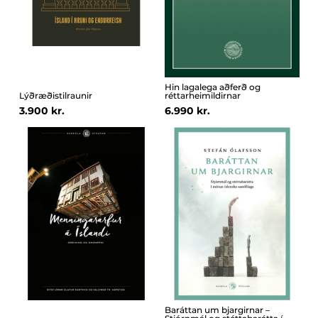
Hin lagalega aðferð og
Lýðræðistilraunir
réttarheimildirnar
3.900 kr.
6.990 kr.
Baráttan um bjargirnar –