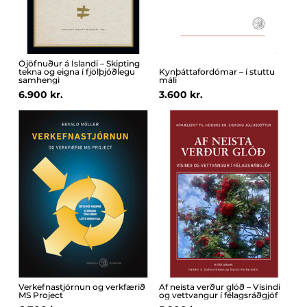
Ójöfnuður á Íslandi – Skipting
tekna og eigna í fjölþjóðlegu
Kynþáttafordómar – í stuttu
samhengi
máli
6.900 kr.
3.600 kr.
Verkefnastjórnun og verkfærið
Af neista verður glóð – Vísindi
MS Project
og vettvangur í félagsráðgjöf