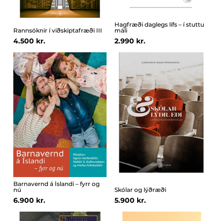
Hagfræði daglegs lífs – í stuttu
Rannsóknir í viðskiptafræði III
máli
4.500 kr.
2.990 kr.
Barnavernd á Íslandi – fyrr og
nú
Skólar og lýðræði
6.900 kr.
5.900 kr.