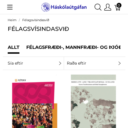
0
Heim
Félagsvísindasvið
FÉLAGSVÍSINDASVIÐ
ALLT
FÉLAGSFRÆÐI-, MANNFRÆÐI- OG ÞJÓÐF
Sía eftir
Raða eftir