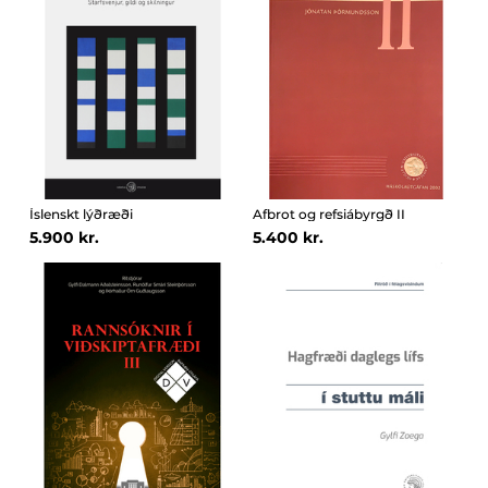
Íslenskt lýðræði
Afbrot og refsiábyrgð II
5.900 kr.
5.400 kr.