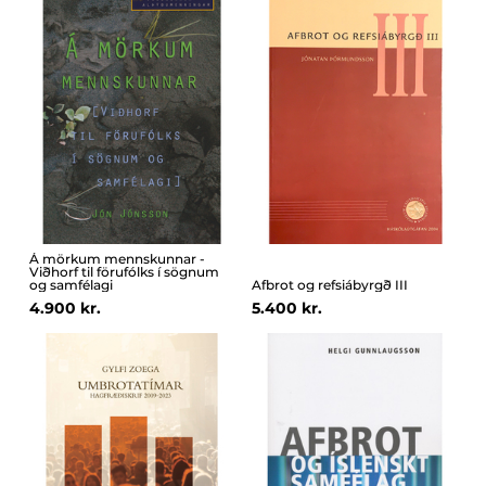
Á mörkum mennskunnar -
Viðhorf til förufólks í sögnum
og samfélagi
Afbrot og refsiábyrgð III
4.900 kr.
5.400 kr.