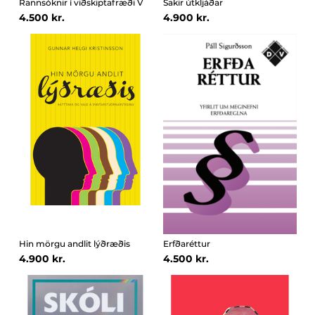
Rannsóknir í viðskiptafræði V
Sakir útkljáðar
4.500 kr.
4.900 kr.
Hin mörgu andlit lýðræðis
Erfðaréttur
4.900 kr.
4.500 kr.