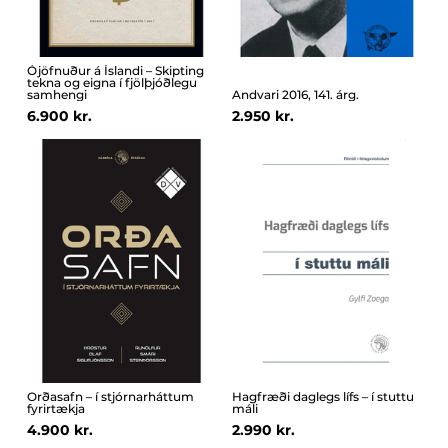
Ójöfnuður á Íslandi – Skipting
tekna og eigna í fjölþjóðlegu
samhengi
Andvari 2016, 141. árg.
6.900 kr.
2.950 kr.
Orðasafn – í stjórnarháttum
Hagfræði daglegs lífs – í stuttu
fyrirtækja
máli
4.900 kr.
2.990 kr.