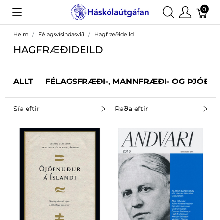
0
Heim
Félagsvísindasvið
Hagfræðideild
HAGFRÆÐIDEILD
ALLT
FÉLAGSFRÆÐI-, MANNFRÆÐI- OG ÞJÓÐF
Sía eftir
Raða eftir