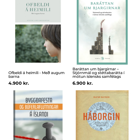
Baráttan um bjargirnar –
Ofbeldi á heimili - Með augum
Stjórnmál og stéttabarátta í
barna
mótun íslensks samfélags
4.900 kr.
6.900 kr.