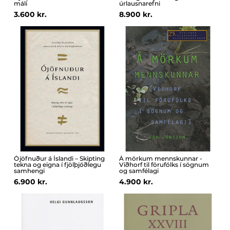
máli
úrlausnarefni
3.600 kr.
8.900 kr.
Ójöfnuður á Íslandi – Skipting
Á mörkum mennskunnar -
tekna og eigna í fjölþjóðlegu
Viðhorf til förufólks í sögnum
samhengi
og samfélagi
6.900 kr.
4.900 kr.