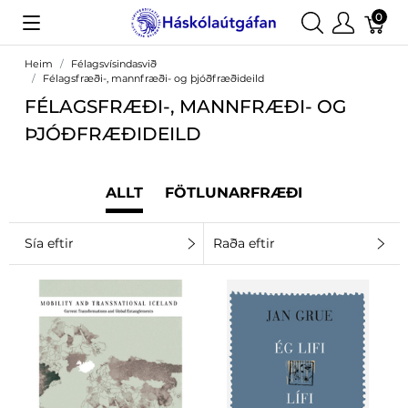
0
Heim
Félagsvísindasvið
Félagsfræði-, mannfræði- og þjóðfræðideild
FÉLAGSFRÆÐI-, MANNFRÆÐI- OG
ÞJÓÐFRÆÐIDEILD
ALLT
FÖTLUNARFRÆÐI
Sía eftir
Raða eftir