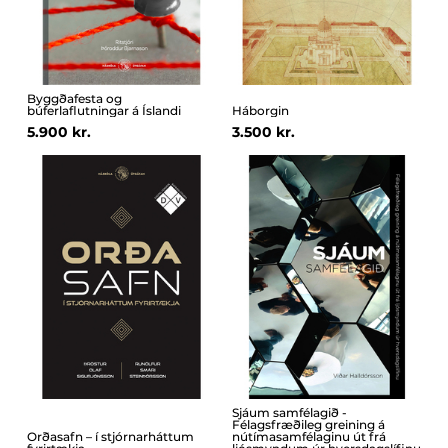
Byggðafesta og
búferlaflutningar á Íslandi
Háborgin
5.900 kr.
3.500 kr.
Sjáum samfélagið -
Félagsfræðileg greining á
Orðasafn – í stjórnarháttum
nútímasamfélaginu út frá