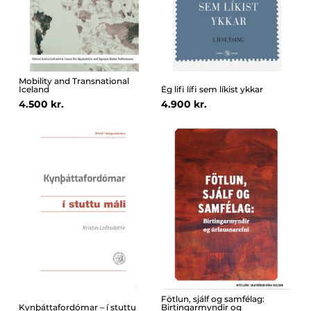
Mobility and Transnational
Iceland
Ég lifi lífi sem líkist ykkar
4.500 kr.
4.900 kr.
Fötlun, sjálf og samfélag:
Kynþáttafordómar – í stuttu
Birtingarmyndir og