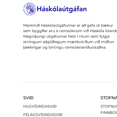
Markmið Háskólaútgáfunnar er að gefa út bækur
sem byggðar eru á rannsóknum við Háskóla Íslands
Meginþungi útgáfunnar felst í ritum sem fylgja
ströngum alþjóðlegum mælikvörðum við miðlun
þekkingar og birtingu rannsóknaniðurstaðna.
SVIÐ
STOFN
HUGVÍSINDASVIÐ
STOFNU
FINNBO
FÉLAGSVÍSINDASVIÐ