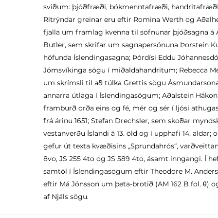
sviðum: þjóðfræði, bókmenntafræði, handritafræði,
Ritrýndar greinar eru eftir Romina Werth og Aðal
fjalla um framlag kvenna til söfnunar þjóðsagna á 
Butler, sem skrifar um sagnapersónuna Þorstein 
höfunda Íslendingasagna; Þórdísi Eddu Jóhannesdó
Jómsvíkinga sögu í miðaldahandritum; Rebecca Me
um skrímsli til að túlka Grettis sögu Ásmundarsona
annarra útlaga í Íslendingasögum; Aðalstein Hákona
framburð orða eins og fé, mér og sér í ljósi athug
frá árinu 1651; Stefan Drechsler, sem skoðar mynds
vestanverðu Íslandi á 13. öld og í upphafi 14. aldar
gefur út texta kvæðisins „Sprundahrós“, varðveitta
8vo, JS 255 4to og JS 589 4to, ásamt inngangi. Í he
samtöl í Íslendingasögum eftir Theodore M. Anders
eftir Má Jónsson um þeta-brotið (AM 162 B fol. θ) o
af Njáls sögu.