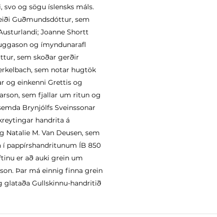
 svo og sögu íslensks máls.
heiði Guðmundsdóttur, sem
Austurlandi; Joanne Shortt
Kuggason og ímyndunarafl
ttur, sem skoðar gerðir
rkelbach, sem notar hugtök
r og einkenni Grettis og
rson, sem fjallar um ritun og
asemda Brynjólfs Sveinssonar
kreytingar handrita á
; og Natalie M. Van Deusen, sem
n í pappírshandritunum ÍB 850
ftinu er að auki grein um
son. Þar má einnig finna grein
g glataða Gullskinnu-handritið