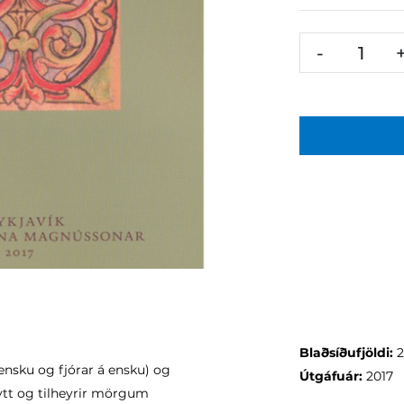
-
Blaðsíðufjöldi:
lensku og fjórar á ensku) og
Útgáfuár:
2017
eytt og tilheyrir mörgum