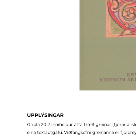
UPPLÝSINGAR
Gripla 2017 inniheldur átta fræðigreinar (fjórar á ís
eina textaútgáfu. Viðfangsefni greinanna er fjölbr