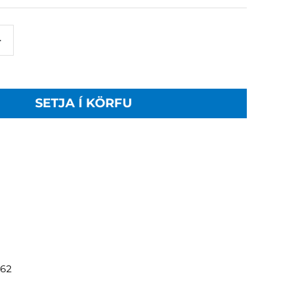
+
SETJA Í KÖRFU
262