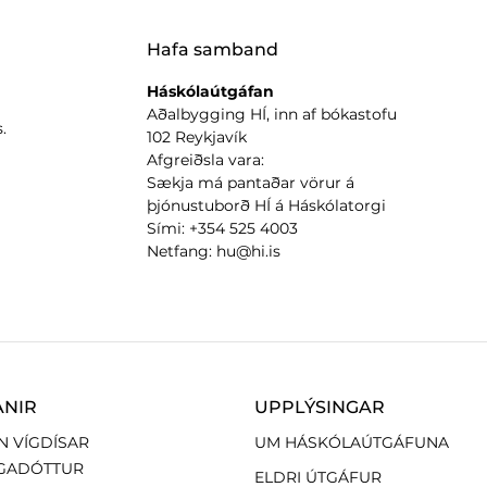
Hafa samband
Háskólaútgáfan
Aðalbygging HÍ, inn af bókastofu
.
102 Reykjavík
Afgreiðsla vara:
Sækja má pantaðar vörur á
þjónustuborð HÍ á Háskólatorgi
Sími: +354 525 4003
Netfang: hu@hi.is
ANIR
UPPLÝSINGAR
N VÍGDÍSAR
UM HÁSKÓLAÚTGÁFUNA
GADÓTTUR
ELDRI ÚTGÁFUR