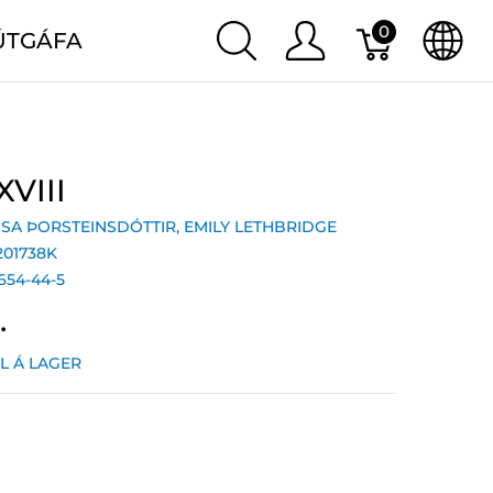
0
ÚTGÁFA
XVIII
SA ÞORSTEINSDÓTTIR
,
EMILY LETHBRIDGE
201738K
654-44-5
.
IL Á LAGER