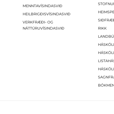
STOFNU
MENNTAVÍSINDASVIÐ
HEIMSP
HEILBRIGÐISVÍSINDASVIÐ
SIÐFRÆ
VERKFRÆÐI- OG
NÁTTÚRUVÍSINDASVIÐ
RIKK
LANDBÚ
HÁSKÓLI
HÁSKÓLI
LISTAHÁ
HÁSKÓLI
SAGNFR
BÓKMEN