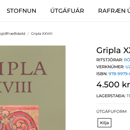
STOFNUN
ÚTGÁFUÁR
RAFRÆN 
þjóðfræðideild
Gripla XXVIII
Gripla X
RITSTJÓRAR:
RÓ
VERKNÚMER:
U
ISBN:
978-9979-
4.500 kr
LAGERSTAÐA:
T
ÚTGÁFUFORM
Kilja