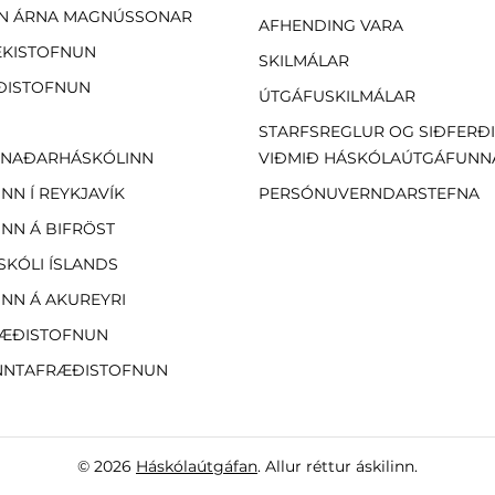
N ÁRNA MAGNÚSSONAR
AFHENDING VARA
EKISTOFNUN
SKILMÁLAR
ÐISTOFNUN
ÚTGÁFUSKILMÁLAR
STARFSREGLUR OG SIÐFERÐ
NAÐARHÁSKÓLINN
VIÐMIÐ HÁSKÓLAÚTGÁFUNN
NN Í REYKJAVÍK
PERSÓNUVERNDARSTEFNA
NN Á BIFRÖST
SKÓLI ÍSLANDS
NN Á AKUREYRI
ÆÐISTOFNUN
NTAFRÆÐISTOFNUN
© 2026
Háskólaútgáfan
. Allur réttur áskilinn.