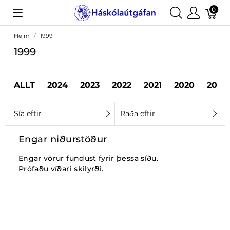
0
Heim
1999
1999
ALLT
2024
2023
2022
2021
2020
2019
Sía eftir
Raða eftir
Engar niðurstöður
Engar vörur fundust fyrir þessa síðu.
Prófaðu víðari skilyrði.