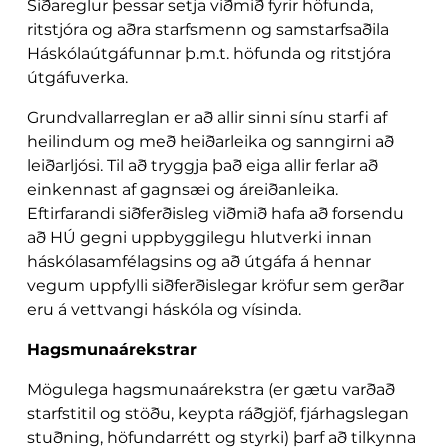
Siðareglur þessar setja viðmið fyrir höfunda,
ritstjóra og aðra starfsmenn og samstarfsaðila
Háskólaútgáfunnar þ.m.t. höfunda og ritstjóra
útgáfuverka.
Grundvallarreglan er að allir sinni sínu starfi af
heilindum og með heiðarleika og sanngirni að
leiðarljósi. Til að tryggja það eiga allir ferlar að
einkennast af gagnsæi og áreiðanleika.
Eftirfarandi siðferðisleg viðmið hafa að forsendu
að HÚ gegni uppbyggilegu hlutverki innan
háskólasamfélagsins og að útgáfa á hennar
vegum uppfylli siðferðislegar kröfur sem gerðar
eru á vettvangi háskóla og vísinda.
Hagsmunaárekstrar
Mögulega hagsmunaárekstra (er gætu varðað
starfstitil og stöðu, keypta ráðgjöf, fjárhagslegan
stuðning, höfundarrétt og styrki) þarf að tilkynna