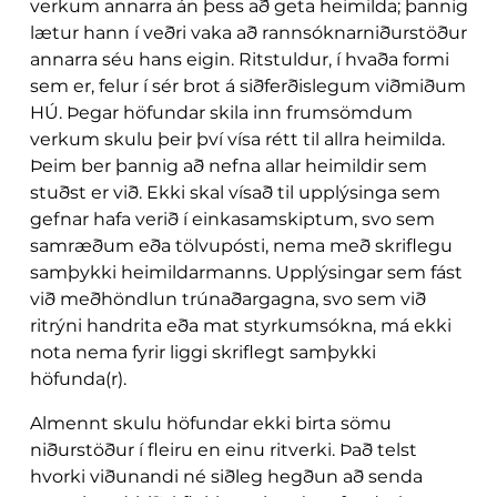
verkum annarra án þess að geta heimilda; þannig
lætur hann í veðri vaka að rannsóknarniðurstöður
annarra séu hans eigin. Ritstuldur, í hvaða formi
sem er, felur í sér brot á siðferðislegum viðmiðum
HÚ. Þegar höfundar skila inn frumsömdum
verkum skulu þeir því vísa rétt til allra heimilda.
Þeim ber þannig að nefna allar heimildir sem
stuðst er við. Ekki skal vísað til upplýsinga sem
gefnar hafa verið í einkasamskiptum, svo sem
samræðum eða tölvupósti, nema með skriflegu
samþykki heimildarmanns. Upplýsingar sem fást
við meðhöndlun trúnaðargagna, svo sem við
ritrýni handrita eða mat styrkumsókna, má ekki
nota nema fyrir liggi skriflegt samþykki
höfunda(r).
Almennt skulu höfundar ekki birta sömu
niðurstöður í fleiru en einu ritverki. Það telst
hvorki viðunandi né siðleg hegðun að senda