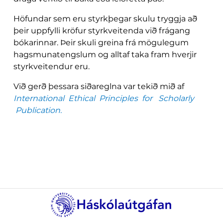
Höfundar sem eru styrkþegar skulu tryggja að
þeir uppfylli kröfur styrkveitenda við frágang
bókarinnar. Þeir skuli greina frá mögulegum
hagsmunatengslum og alltaf taka fram hverjir
styrkveitendur eru.
Við gerð þessara siðareglna var tekið mið af
International Ethical Principles for Scholarly
Publication.