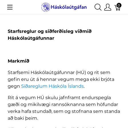
0
Starfsreglur og siðferðisleg viðmið
Háskólaútgáfunnar
Markmið
Starfsemi Háskólaútgáfunnar (HÚ) og rit sem
gefin eru út á hennar vegum mega ekki brjóta
gegn
Siðareglum Háskóla Íslands
.
Rit á vegum HÚ skulu jafnframt endurspegla
gæði og mikilvægi rannsóknanna sem höfundar
verka hafa stundað, sem og stofnana sem standa
að baki þeim.