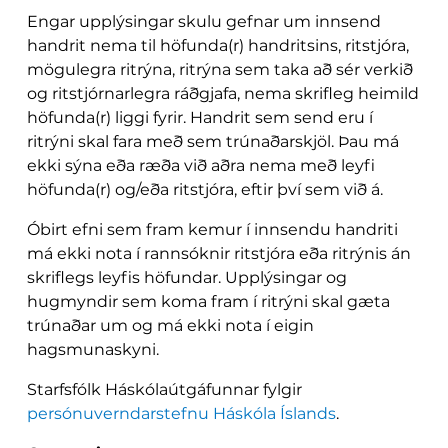
Engar upplýsingar skulu gefnar um innsend
handrit nema til höfunda(r) handritsins, ritstjóra,
mögulegra ritrýna, ritrýna sem taka að sér verkið
og ritstjórnarlegra ráðgjafa, nema skrifleg heimild
höfunda(r) liggi fyrir. Handrit sem send eru í
ritrýni skal fara með sem trúnaðarskjöl. Þau má
ekki sýna eða ræða við aðra nema með leyfi
höfunda(r) og/eða ritstjóra, eftir því sem við á.
Óbirt efni sem fram kemur í innsendu handriti
má ekki nota í rannsóknir ritstjóra eða ritrýnis án
skriflegs leyfis höfundar. Upplýsingar og
hugmyndir sem koma fram í ritrýni skal gæta
trúnaðar um og má ekki nota í eigin
hagsmunaskyni.
Starfsfólk Háskólaútgáfunnar fylgir
persónuverndarstefnu Háskóla Íslands
.