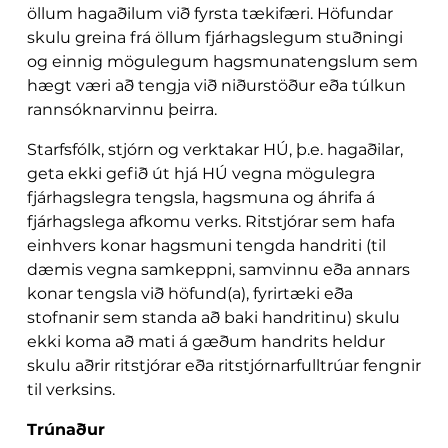
öllum hagaðilum við fyrsta tækifæri. Höfundar
skulu greina frá öllum fjárhagslegum stuðningi
og einnig mögulegum hagsmunatengslum sem
hægt væri að tengja við niðurstöður eða túlkun
rannsóknarvinnu þeirra.
Starfsfólk, stjórn og verktakar HÚ, þ.e. hagaðilar,
geta ekki gefið út hjá HÚ vegna mögulegra
fjárhagslegra tengsla, hagsmuna og áhrifa á
fjárhagslega afkomu verks. Ritstjórar sem hafa
einhvers konar hagsmuni tengda handriti (til
dæmis vegna samkeppni, samvinnu eða annars
konar tengsla við höfund(a), fyrirtæki eða
stofnanir sem standa að baki handritinu) skulu
ekki koma að mati á gæðum handrits heldur
skulu aðrir ritstjórar eða ritstjórnarfulltrúar fengnir
til verksins.
Trúnaður