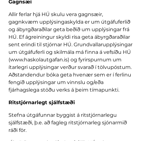
Gagnsæi
Allir ferlar hjá HÚ skulu vera gagnsæir,
gagnkvæm upplýsingaskylda er um útgáfuferlið
og ábyrgðaraðilar geta beðið um upplýsingar frá
HÚ. Ef ágreiningur skyldi rísa geta ábyrgðaraðilar
sent erindi til stjórnar HÚ. Grundvallarupplýsingar
um útgáfuferli og skilmála má finna á vefsíðu HÚ
(www.haskolautgafan.is) og fyrirspurnum um
ítarlegri upplýsingar verður svarað í tölvupóstum.
Aðstandendur bóka geta hvenær sem er í ferlinu
fengið upplýsingar um vinnslu og/eða
fjárhagslega stöðu verks á þeim tímapunkti.
Ritstjórnarlegt sjálfstæði
Stefna útgáfunnar byggist á ritstjórnarlegu
sjálfstæði, þ.e. að fagleg ritstjórnarleg sjónarmið
ráði för.