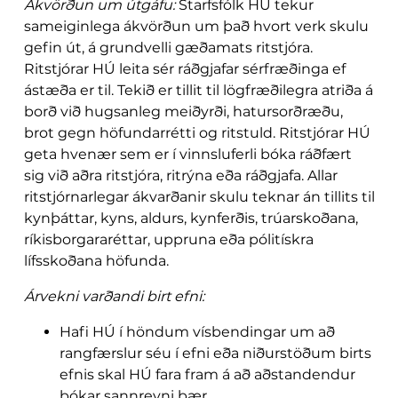
Á
kvörðun um útgáfu:
Starfsfólk HÚ tekur
sameiginlega ákvörðun um það hvort verk skulu
gefin út, á grundvelli gæðamats ritstjóra.
Ritstjórar HÚ leita sér ráðgjafar sérfræðinga ef
ástæða er til. Tekið er tillit til lögfræðilegra atriða á
borð við hugsanleg meiðyrði, hatursorðræðu,
brot gegn höfundarrétti og ritstuld. Ritstjórar HÚ
geta hvenær sem er í vinnsluferli bóka ráðfært
sig við aðra ritstjóra, ritrýna eða ráðgjafa. Allar
ritstjórnarlegar ákvarðanir skulu teknar án tillits til
kynþáttar, kyns, aldurs, kynferðis, trúarskoðana,
ríkisborgararéttar, uppruna eða pólitískra
lífsskoðana höfunda.
Árvekni varðandi birt efni:
Hafi HÚ í höndum vísbendingar um að
rangfærslur séu í efni eða niðurstöðum birts
efnis skal HÚ fara fram á að aðstandendur
bókar sannreyni þær.