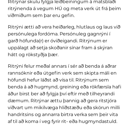
Ritrýnar skulu fylgja leiðbeiningum á matsblaði
ritrýnenda á vegum HÚ og meta verk út frá þeim
viðmiðum sem þar eru gefin.
Ritrýni ætti að vera heiðarleg, hlutlaus og laus við
persónulega fordóma. Persónuleg gagnrýni í
garð höfunda(r) er óviðeigandi. Ritrýnum er
uppálagt að setja skoðanir sínar fram á skýran
hátt og rökstyðja þær.
Ritrýni felur meðal annars í sér að benda á aðrar
rannsóknir eða útgefin verk sem skipta máli en
höfundi hefur láðst að vísa til. Ritrýnum sem
benda á að hugmynd, greining eða rökfærsla hafi
áður birst ber að fylgja því eftir með tilheyrandi
dæmum. Ritrýnar ættu þannig að gera ritstjóra
viðvart um mikilvæga hliðstæðu eða skörun milli
handritsins og annarra birtra verka sem þeir vita
af til að koma í veg fyrir rit- eða hugmyndastuld.