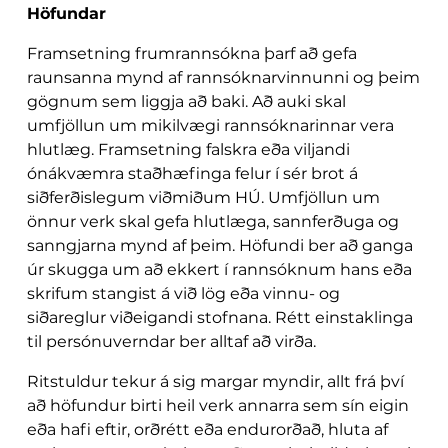
Höfundar
Framsetning frumrannsókna þarf að gefa
raunsanna mynd af rannsóknarvinnunni og þeim
gögnum sem liggja að baki. Að auki skal
umfjöllun um mikilvægi rannsóknarinnar vera
hlutlæg. Framsetning falskra eða viljandi
ónákvæmra staðhæfinga felur í sér brot á
siðferðislegum viðmiðum HÚ. Umfjöllun um
önnur verk skal gefa hlutlæga, sannferðuga og
sanngjarna mynd af þeim. Höfundi ber að ganga
úr skugga um að ekkert í rannsóknum hans eða
skrifum stangist á við lög eða vinnu- og
siðareglur viðeigandi stofnana. Rétt einstaklinga
til persónuverndar ber alltaf að virða.
Ritstuldur tekur á sig margar myndir, allt frá því
að höfundur birti heil verk annarra sem sín eigin
eða hafi eftir, orðrétt eða endurorðað, hluta af