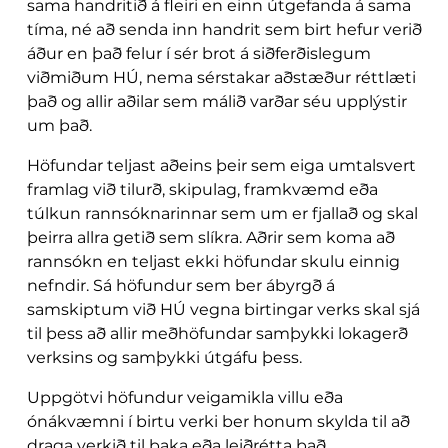
sama handritið á fleiri en einn útgefanda á sama
tíma, né að senda inn handrit sem birt hefur verið
áður en það felur í sér brot á siðferðislegum
viðmiðum HÚ, nema sérstakar aðstæður réttlæti
það og allir aðilar sem málið varðar séu upplýstir
um það.
Höfundar teljast aðeins þeir sem eiga umtalsvert
framlag við tilurð, skipulag, framkvæmd eða
túlkun rannsóknarinnar sem um er fjallað og skal
þeirra allra getið sem slíkra. Aðrir sem koma að
rannsókn en teljast ekki höfundar skulu einnig
nefndir. Sá höfundur sem ber ábyrgð á
samskiptum við HÚ vegna birtingar verks skal sjá
til þess að allir meðhöfundar samþykki lokagerð
verksins og samþykki útgáfu þess.
Uppgötvi höfundur veigamikla villu eða
ónákvæmni í birtu verki ber honum skylda til að
draga verkið til baka eða leiðrétta það.