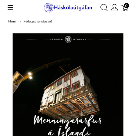
0
Heim
Félagsvísindasvið