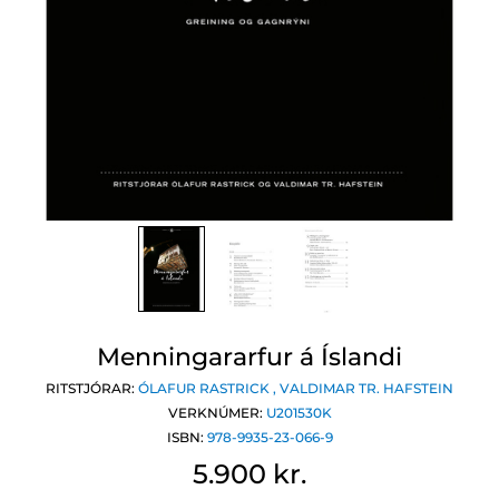
Menningararfur á Íslandi
RITSTJÓRAR:
ÓLAFUR RASTRICK
,
VALDIMAR TR. HAFSTEIN
VERKNÚMER:
U201530K
ISBN:
978-9935-23-066-9
5.900 kr.