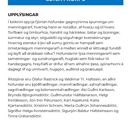
UPPLÝSINGAR
Í bókinni spyrja fjórtán höfundar gagnrýninna spurninga um
menningararf, hvernig hann er notaður, af hverju og til hvers:
Torfbæir og timburhús, handrit og hárlokkar, bátar og búningar,
súrmatur og skyr, söguskilti og sögufrægir kvenskörungar.
Hvernig stendur á því að sumu gömlu er hampað sem
ómetanlegum menningararfi á meðan annað er léttvægt fundið
og leyft að drabbast niður? Höfundarnir lýsa menningararfi sem
sameiningar- og sundrungarafli, hugtaki sem fólk tekur til
handargagns, hreyfiafli er drífur áfram athafnir þess, sjónarhorni á
daglegt líf og umhverfi, hugsjón, auðlind og þrætuepli.
Ritstjórar eru Ólafur Rastrick og Valdimar Tr. Hafstein, en aðrir
höfundar eru þjóðfræðingar, mannfræðingar, safnafræðingar,
sagnfræðingar og bókmenntafræðingar: Áki Guðni Karlsson,
Bryndís Björgvinsdóttir, Guðmundur Hálfdanarson, Helgi
Þorláksson, Jón Þór Pétursson, Karl Aspelund, Katla
Kjartansdóttir, Kristinn Schram, Marta Guðrún Jóhannesdóttir,
Sigríður Helga Þorsteinsdóttir, Sigurjón Baldur Hafsteinsson og
Tinna Grétarsdóttir.