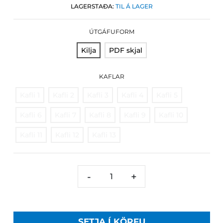
LAGERSTAÐA:
TIL Á LAGER
ÚTGÁFUFORM
Kilja
PDF skjal
KAFLAR
Kafli 1
Kafli 2
Kafli 3
Kafli 4
Kafli 5
Kafli 6
Kafli 7
Kafli 8
Kafli 9
Kafli 10
Kafli 11
Kafli 12
Kafli 13
-
+
SETJA Í KÖRFU