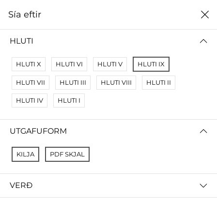
0
Sía eftir
Heim
Rafræn útgáfa
HLUTI
RAFRÆN ÚTGÁFA
HLUTI X
HLUTI VI
HLUTI V
HLUTI IX
Sía eftir
Hæsta verði
HLUTI VII
HLUTI III
HLUTI VIII
HLUTI II
HLUTI IV
HLUTI I
UTGAFUFORM
KILJA
PDF SKJAL
VERÐ
Lífssögur ungs fólks –
Lífssögur ungs fólks –