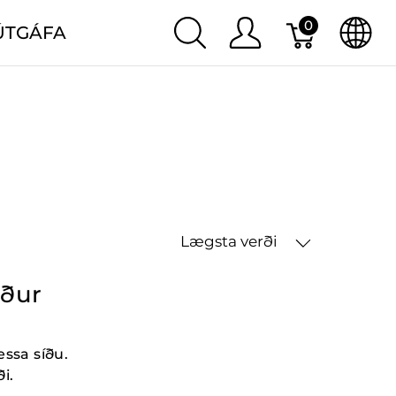
0
ÚTGÁFA
Lægsta verði
öður
essa síðu.
i.