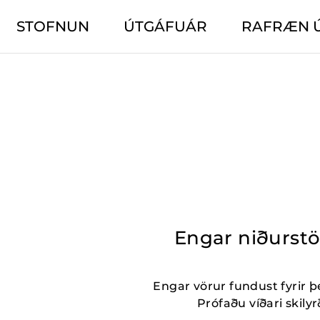
STOFNUN
ÚTGÁFUÁR
RAFRÆN 
Engar niðurst
Engar vörur fundust fyrir þ
Prófaðu víðari skilyrð