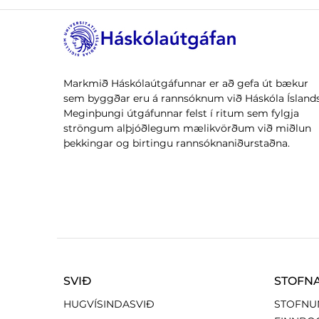
Markmið Háskólaútgáfunnar er að gefa út bækur
sem byggðar eru á rannsóknum við Háskóla Íslands
Meginþungi útgáfunnar felst í ritum sem fylgja
ströngum alþjóðlegum mælikvörðum við miðlun
þekkingar og birtingu rannsóknaniðurstaðna.
SVIÐ
STOFN
HUGVÍSINDASVIÐ
STOFNU