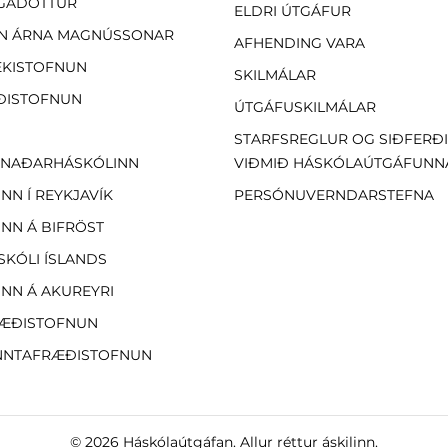
GADÓTTUR
ELDRI ÚTGÁFUR
N ÁRNA MAGNÚSSONAR
AFHENDING VARA
EKISTOFNUN
SKILMÁLAR
ÐISTOFNUN
ÚTGÁFUSKILMÁLAR
STARFSREGLUR OG SIÐFERÐ
NAÐARHÁSKÓLINN
VIÐMIÐ HÁSKÓLAÚTGÁFUNN
NN Í REYKJAVÍK
PERSÓNUVERNDARSTEFNA
NN Á BIFRÖST
SKÓLI ÍSLANDS
NN Á AKUREYRI
ÆÐISTOFNUN
NTAFRÆÐISTOFNUN
© 2026
Háskólaútgáfan
. Allur réttur áskilinn.