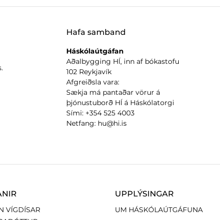
Hafa samband
Háskólaútgáfan
Aðalbygging HÍ, inn af bókastofu
.
102 Reykjavík
Afgreiðsla vara:
Sækja má pantaðar vörur á
þjónustuborð HÍ á Háskólatorgi
Sími: +354 525 4003
Netfang: hu@hi.is
ANIR
UPPLÝSINGAR
N VÍGDÍSAR
UM HÁSKÓLAÚTGÁFUNA