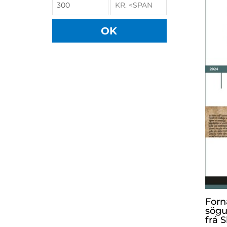
OK
Forn
sögu
frá S