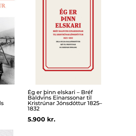
Ég er þinn elskari – Bréf
Baldvins Einarssonar til
ls
Kristrúnar Jónsdóttur 1825–
1832
5.900 kr.