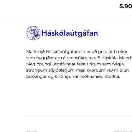
5.90
Markmið Háskólaútgáfunnar er að gefa út bækur
sem byggðar eru á rannsóknum við Háskóla Íslands
Meginþungi útgáfunnar felst í ritum sem fylgja
ströngum alþjóðlegum mælikvörðum við miðlun
þekkingar og birtingu rannsóknaniðurstaðna.