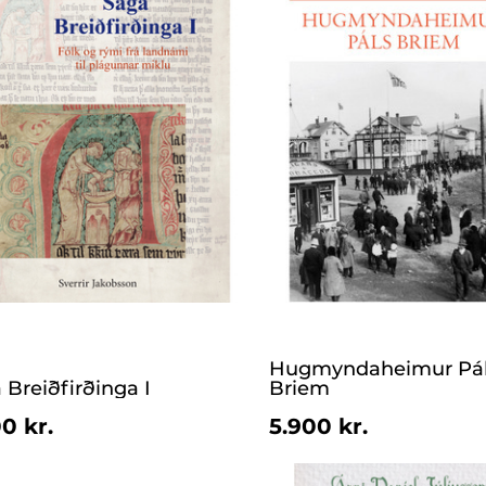
Hugmyndaheimur Pá
 Breiðfirðinga I
Briem
0 kr.
5.900 kr.
MORE_THAN