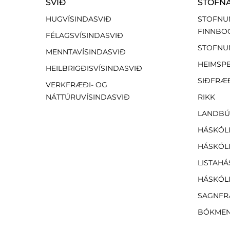
SVIÐ
STOFN
HUGVÍSINDASVIÐ
STOFNU
FINNBO
FÉLAGSVÍSINDASVIÐ
STOFNU
MENNTAVÍSINDASVIÐ
HEIMSP
HEILBRIGÐISVÍSINDASVIÐ
SIÐFRÆ
VERKFRÆÐI- OG
NÁTTÚRUVÍSINDASVIÐ
RIKK
LANDBÚ
HÁSKÓLI
HÁSKÓLI
LISTAHÁ
HÁSKÓLI
SAGNFR
BÓKMEN