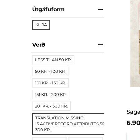
Útgáfuform
KILJA
Verð
LESS THAN 50 KR.
50 KR. - 100 KR.
101 KR. - 150 KR.
151 KR. - 200 KR.
201 KR. - 300 KR.
Saga
TRANSLATION MISSING:
6.90
IS.ACTIVERECORD.ATTRIBUTES.SPREE/PRODUCT.
300 KR.