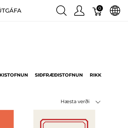
0
ÚTGÁFA
KISTOFNUN
SIÐFRÆÐISTOFNUN
RIKK
LANDB
Hæsta verði