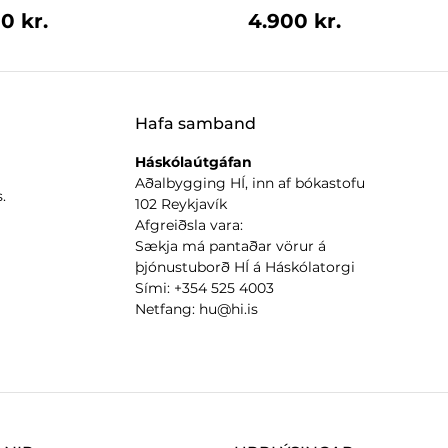
0 kr.
4.900 kr.
Hafa samband
Háskólaútgáfan
Aðalbygging HÍ, inn af bókastofu
.
102 Reykjavík
Afgreiðsla vara:
Sækja má pantaðar vörur á
þjónustuborð HÍ á Háskólatorgi
Sími: +354 525 4003
Netfang: hu@hi.is