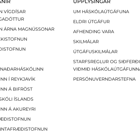
ANIR
UPPLÝSINGAR
N VÍGDÍSAR
UM HÁSKÓLAÚTGÁFUNA
GADÓTTUR
ELDRI ÚTGÁFUR
N ÁRNA MAGNÚSSONAR
AFHENDING VARA
EKISTOFNUN
SKILMÁLAR
ÐISTOFNUN
ÚTGÁFUSKILMÁLAR
STARFSREGLUR OG SIÐFERÐ
NAÐARHÁSKÓLINN
VIÐMIÐ HÁSKÓLAÚTGÁFUNN
NN Í REYKJAVÍK
PERSÓNUVERNDARSTEFNA
NN Á BIFRÖST
SKÓLI ÍSLANDS
NN Á AKUREYRI
ÆÐISTOFNUN
NTAFRÆÐISTOFNUN