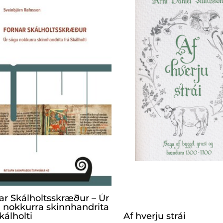
ar Skálholtsskræður – Úr
 nokkurra skinnhandrita
kálholti
Af hverju strái