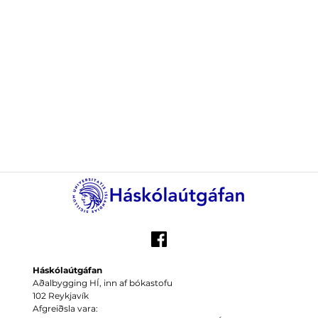
Háskólaútgáfan
Aðalbygging HÍ, inn af bókastofu
102 Reykjavík
Afgreiðsla vara: