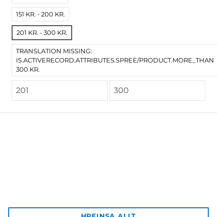
151 KR. - 200 KR.
201 KR. - 300 KR.
TRANSLATION MISSING:
IS.ACTIVERECORD.ATTRIBUTES.SPREE/PRODUCT.MORE_THAN
300 KR.
Háskólaútgáfan
Aðalbygging HÍ, inn af bókastofu
102 Reykjavík
Afgreiðsla vara:
HREINSA ALLT