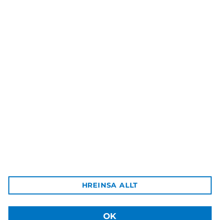
Climate Change – Cause,
Consequenses, Mitigation
3.900 kr.
Háskólaútgáfan
Aðalbygging HÍ, inn af bókastofu
102 Reykjavík
Afgreiðsla vara:
HREINSA ALLT
Sækja má pantaðar vörur á þjónustuborð HÍ á Háskólatorgi
Sími: +354 525 4003
Netfang: hu@hi.is
OK