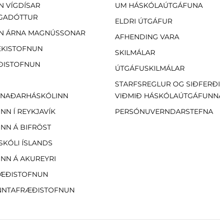
N VÍGDÍSAR
UM HÁSKÓLAÚTGÁFUNA
GADÓTTUR
ELDRI ÚTGÁFUR
N ÁRNA MAGNÚSSONAR
AFHENDING VARA
EKISTOFNUN
SKILMÁLAR
ÐISTOFNUN
ÚTGÁFUSKILMÁLAR
STARFSREGLUR OG SIÐFERÐ
NAÐARHÁSKÓLINN
VIÐMIÐ HÁSKÓLAÚTGÁFUNN
NN Í REYKJAVÍK
PERSÓNUVERNDARSTEFNA
NN Á BIFRÖST
SKÓLI ÍSLANDS
NN Á AKUREYRI
ÆÐISTOFNUN
NTAFRÆÐISTOFNUN