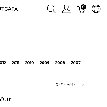
0
ÚTGÁFA
012
2011
2010
2009
2008
2007
2006
20
Raða eftir
öður