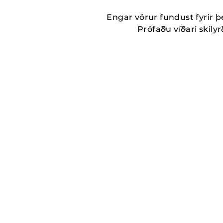
Engar vörur fundust fyrir þ
Prófaðu víðari skilyrð
MORE_THAN