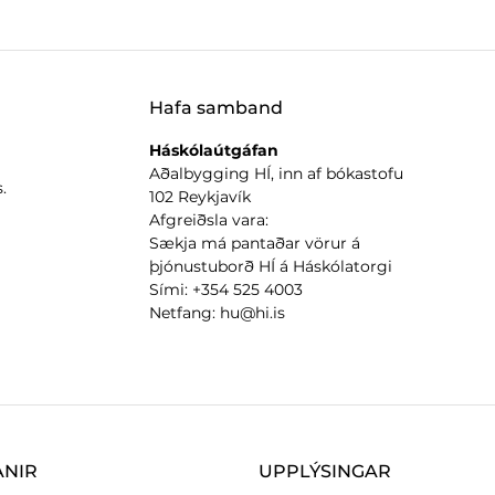
Hafa samband
Háskólaútgáfan
Aðalbygging HÍ, inn af bókastofu
.
102 Reykjavík
Afgreiðsla vara:
Sækja má pantaðar vörur á
þjónustuborð HÍ á Háskólatorgi
Sími: +354 525 4003
Netfang: hu@hi.is
ANIR
UPPLÝSINGAR