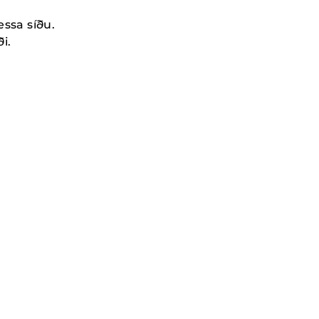
essa síðu.
i.