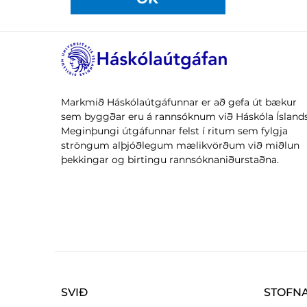
Markmið Háskólaútgáfunnar er að gefa út bækur
sem byggðar eru á rannsóknum við Háskóla Íslands
Meginþungi útgáfunnar felst í ritum sem fylgja
ströngum alþjóðlegum mælikvörðum við miðlun
þekkingar og birtingu rannsóknaniðurstaðna.
SVIÐ
STOFN