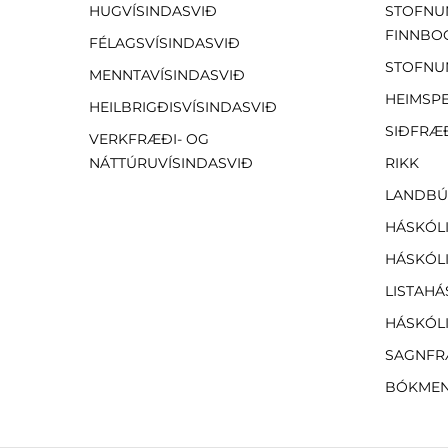
HUGVÍSINDASVIÐ
STOFNU
FINNBO
FÉLAGSVÍSINDASVIÐ
STOFNU
MENNTAVÍSINDASVIÐ
HEIMSP
HEILBRIGÐISVÍSINDASVIÐ
SIÐFRÆ
VERKFRÆÐI- OG
NÁTTÚRUVÍSINDASVIÐ
RIKK
LANDBÚ
HÁSKÓLI
HÁSKÓLI
LISTAHÁ
HÁSKÓLI
SAGNFR
BÓKMEN