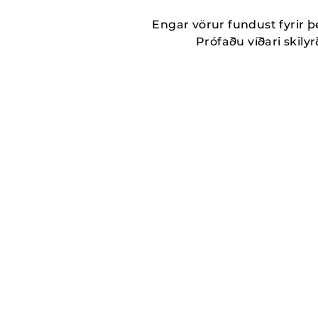
Engar vörur fundust fyrir þ
Prófaðu víðari skilyrð
MORE_THAN