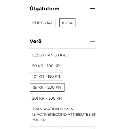
Útgáfuform
PDF SKJAL
KILJA
Verð
LESS THAN 50 KR.
50 KR. - 100 KR.
101 KR. - 150 KR.
151 KR. - 200 KR.
201 KR. - 300 KR.
TRANSLATION MISSING:
IS.ACTIVERECORD.ATTRIBUTES.SPREE/PRODUCT.
300 KR.