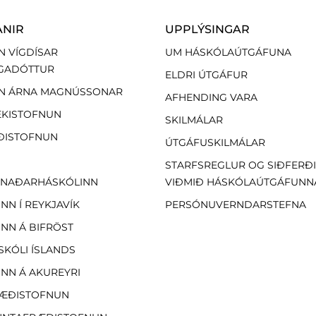
ANIR
UPPLÝSINGAR
N VÍGDÍSAR
UM HÁSKÓLAÚTGÁFUNA
GADÓTTUR
ELDRI ÚTGÁFUR
N ÁRNA MAGNÚSSONAR
AFHENDING VARA
EKISTOFNUN
SKILMÁLAR
ÐISTOFNUN
ÚTGÁFUSKILMÁLAR
STARFSREGLUR OG SIÐFERÐ
NAÐARHÁSKÓLINN
VIÐMIÐ HÁSKÓLAÚTGÁFUNN
NN Í REYKJAVÍK
PERSÓNUVERNDARSTEFNA
NN Á BIFRÖST
SKÓLI ÍSLANDS
NN Á AKUREYRI
ÆÐISTOFNUN