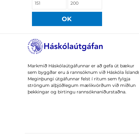
OK
Markmið Háskólaútgáfunnar er að gefa út bækur
sem byggðar eru á rannsóknum við Háskóla Íslands
Meginþungi útgáfunnar felst í ritum sem fylgja
ströngum alþjóðlegum mælikvörðum við miðlun
þekkingar og birtingu rannsóknaniðurstaðna.