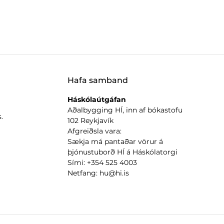
Hafa samband
Háskólaútgáfan
Aðalbygging HÍ, inn af bókastofu
.
102 Reykjavík
Afgreiðsla vara:
Sækja má pantaðar vörur á
þjónustuborð HÍ á Háskólatorgi
Sími: +354 525 4003
Netfang: hu@hi.is