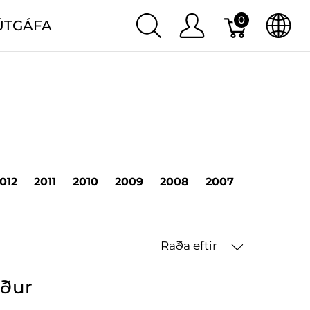
0
ÚTGÁFA
012
2011
2010
2009
2008
2007
2006
20
Raða eftir
öður