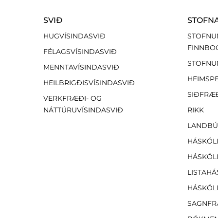
SVIÐ
STOFN
HUGVÍSINDASVIÐ
STOFNU
FINNBO
FÉLAGSVÍSINDASVIÐ
STOFNU
MENNTAVÍSINDASVIÐ
HEIMSP
HEILBRIGÐISVÍSINDASVIÐ
SIÐFRÆ
VERKFRÆÐI- OG
NÁTTÚRUVÍSINDASVIÐ
RIKK
LANDBÚ
HÁSKÓLI
HÁSKÓLI
LISTAHÁ
HÁSKÓLI
SAGNFR