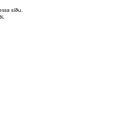
essa síðu.
i.