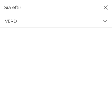
0
Sía eftir
Heim
2008
VERÐ
2008
ALLT
2024
2023
2022
2021
2020
2019
Sía eftir
Raða eftir
Engar niðurstöður
Engar vörur fundust fyrir þessa síðu.
Prófaðu víðari skilyrði.