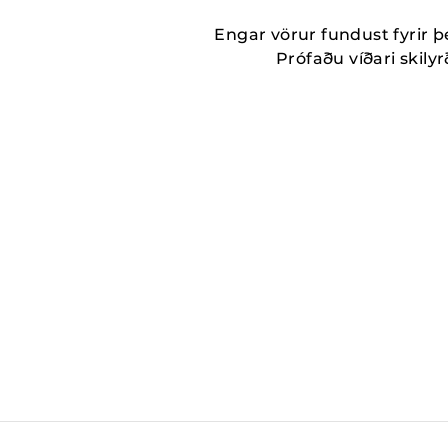
Engar vörur fundust fyrir þ
Prófaðu víðari skilyrð