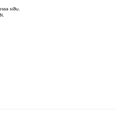
essa síðu.
i.