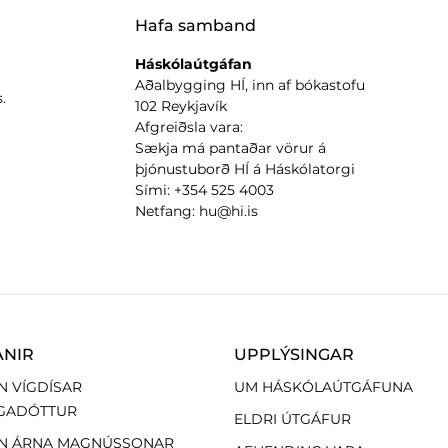
Hafa samband
Háskólaútgáfan
Aðalbygging HÍ, inn af bókastofu
.
102 Reykjavík
Afgreiðsla vara:
Sækja má pantaðar vörur á
þjónustuborð HÍ á Háskólatorgi
Sími: +354 525 4003
Netfang: hu@hi.is
ANIR
UPPLÝSINGAR
N VÍGDÍSAR
UM HÁSKÓLAÚTGÁFUNA
GADÓTTUR
ELDRI ÚTGÁFUR
N ÁRNA MAGNÚSSONAR