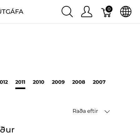
0
ÚTGÁFA
012
2011
2010
2009
2008
2007
2006
20
Raða eftir
öður