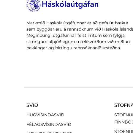
Markmið Háskólaútgáfunnar er að gefa út bækur
sem byggðar eru á rannsóknum við Háskóla Íslands
Meginþungi útgáfunnar felst í ritum sem fylgja
ströngum alþjóðlegum mælikvörðum við miðlun
þekkingar og birtingu rannsóknaniðurstaðna.
SVIÐ
STOFN
HUGVÍSINDASVIÐ
STOFNU
FINNBO
FÉLAGSVÍSINDASVIÐ
STOFNU