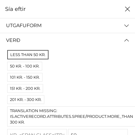
0
Sía eftir
Heim
2014
UTGAFUFORM
2014
VERÐ
ALLT
2024
2023
2022
2021
2020
2019
LESS THAN 50 KR.
50 KR. - 100 KR.
Sía eftir
Raða eftir
101 KR. - 150 KR.
Engar niðurstöður
151 KR. - 200 KR.
Engar vörur fundust fyrir þessa síðu.
Prófaðu víðari skilyrði.
201 KR. - 300 KR.
TRANSLATION MISSING:
IS.ACTIVERECORD.ATTRIBUTES.SPREE/PRODUCT.MORE_THAN
300 KR.