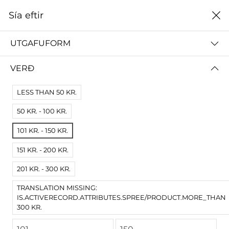
0
Sía eftir
Heim
2014
UTGAFUFORM
2014
VERÐ
ALLT
2024
2023
2022
2021
2020
2019
LESS THAN 50 KR.
50 KR. - 100 KR.
Sía eftir
Raða eftir
101 KR. - 150 KR.
Engar niðurstöður
151 KR. - 200 KR.
Engar vörur fundust fyrir þessa síðu.
Prófaðu víðari skilyrði.
201 KR. - 300 KR.
TRANSLATION MISSING:
IS.ACTIVERECORD.ATTRIBUTES.SPREE/PRODUCT.MORE_THAN
300 KR.