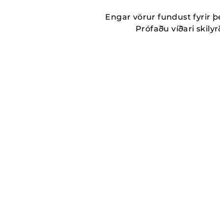
Engar vörur fundust fyrir þ
Prófaðu víðari skilyrð
MORE_THAN