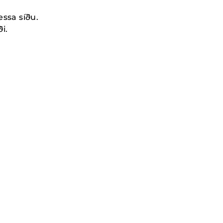
essa síðu.
i.