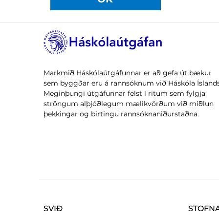
Markmið Háskólaútgáfunnar er að gefa út bækur
sem byggðar eru á rannsóknum við Háskóla Íslands
Meginþungi útgáfunnar felst í ritum sem fylgja
ströngum alþjóðlegum mælikvörðum við miðlun
þekkingar og birtingu rannsóknaniðurstaðna.
SVIÐ
STOFN