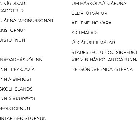
N VÍGDÍSAR
UM HÁSKÓLAÚTGÁFUNA
GADÓTTUR
ELDRI ÚTGÁFUR
N ÁRNA MAGNÚSSONAR
AFHENDING VARA
EKISTOFNUN
SKILMÁLAR
ÐISTOFNUN
ÚTGÁFUSKILMÁLAR
STARFSREGLUR OG SIÐFERÐ
NAÐARHÁSKÓLINN
VIÐMIÐ HÁSKÓLAÚTGÁFUNN
NN Í REYKJAVÍK
PERSÓNUVERNDARSTEFNA
NN Á BIFRÖST
SKÓLI ÍSLANDS
NN Á AKUREYRI
ÆÐISTOFNUN
NTAFRÆÐISTOFNUN