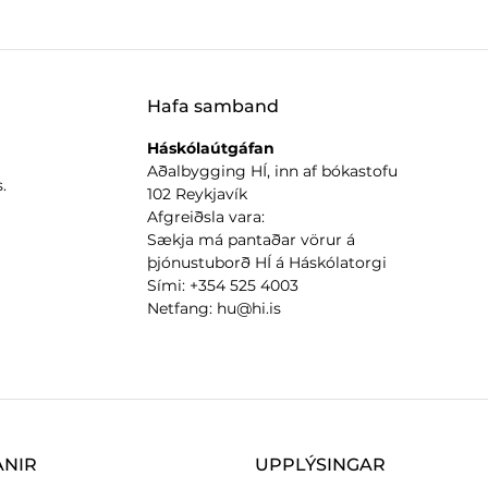
Hafa samband
Háskólaútgáfan
Aðalbygging HÍ, inn af bókastofu
.
102 Reykjavík
Afgreiðsla vara:
Sækja má pantaðar vörur á
þjónustuborð HÍ á Háskólatorgi
Sími: +354 525 4003
Netfang: hu@hi.is
ANIR
UPPLÝSINGAR