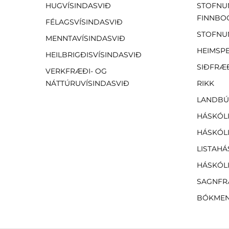
HUGVÍSINDASVIÐ
STOFNU
FINNBO
FÉLAGSVÍSINDASVIÐ
STOFNU
MENNTAVÍSINDASVIÐ
HEIMSP
HEILBRIGÐISVÍSINDASVIÐ
SIÐFRÆ
VERKFRÆÐI- OG
NÁTTÚRUVÍSINDASVIÐ
RIKK
LANDBÚ
HÁSKÓLI
HÁSKÓLI
LISTAHÁ
HÁSKÓLI
SAGNFR
BÓKMEN