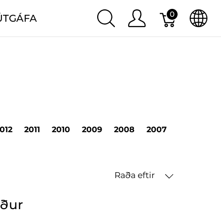
0
ÚTGÁFA
012
2011
2010
2009
2008
2007
2006
20
Raða eftir
öður