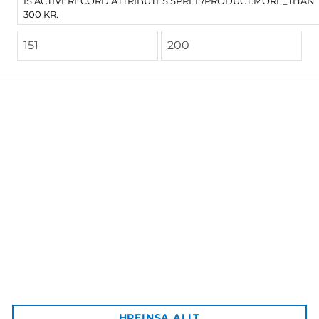
IS.ACTIVERECORD.ATTRIBUTES.SPREE/PRODUCT.MORE_THAN
300 KR.
Háskólaútgáfan
Aðalbygging HÍ, inn af bókastofu
102 Reykjavík
Afgreiðsla vara:
HREINSA ALLT