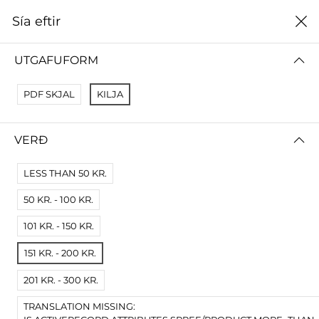
0
Sía eftir
Heim
2022
UTGAFUFORM
2022
PDF SKJAL
KILJA
ALLT
2024
2023
2022
2021
2020
2019
VERÐ
Sía eftir
Raða eftir
LESS THAN 50 KR.
Engar niðurstöður
50 KR. - 100 KR.
Engar vörur fundust fyrir þessa síðu.
101 KR. - 150 KR.
Prófaðu víðari skilyrði.
151 KR. - 200 KR.
201 KR. - 300 KR.
TRANSLATION MISSING: