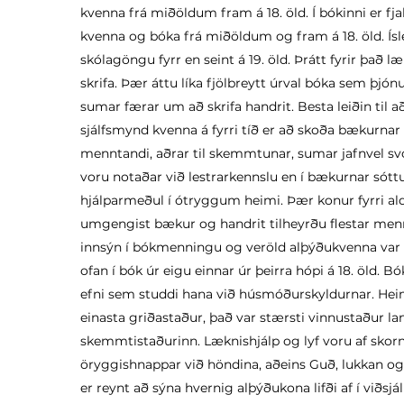
kvenna frá miðöldum fram á 18. öld. Í bókinni er f
kvenna og bóka frá miðöldum og fram á 18. öld. Ísl
skólagöngu fyrr en seint á 19. öld. Þrátt fyrir það
skrifa. Þær áttu líka fjölbreytt úrval bóka sem þjón
sumar færar um að skrifa handrit. Besta leiðin til 
sjálfsmynd kvenna á fyrri tíð er að skoða bækurna
menntandi, aðrar til skemmtunar, sumar jafnvel svo
voru notaðar við lestrarkennslu en í bækurnar sótt
hjálparmeðul í ótryggum heimi. Þær konur fyrri al
umgengist bækur og handrit tilheyrðu flestar mennta
innsýn í bókmenningu og veröld alþýðukvenna var í 
ofan í bók úr eigu einnar úr þeirra hópi á 18. öld. 
efni sem studdi hana við húsmóðurskyldurnar. Heim
einasta griðastaður, það var stærsti vinnustaður la
skemmtistaðurinn. Læknishjálp og lyf voru af sko
öryggishnappar við höndina, aðeins Guð, lukkan og sj
er reynt að sýna hvernig alþýðukona lifði af í viðsj