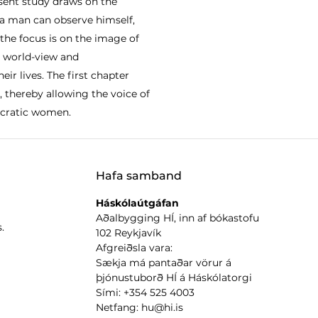
esent study draws on the
h a man can observe himself,
 the focus is on the image of
r world-view and
ir lives. The first chapter
hereby allowing the voice of
tocratic women.
Hafa samband
Háskólaútgáfan
Aðalbygging HÍ, inn af bókastofu
.
102 Reykjavík
Afgreiðsla vara:
Sækja má pantaðar vörur á
þjónustuborð HÍ á Háskólatorgi
Sími: +354 525 4003
Netfang: hu@hi.is