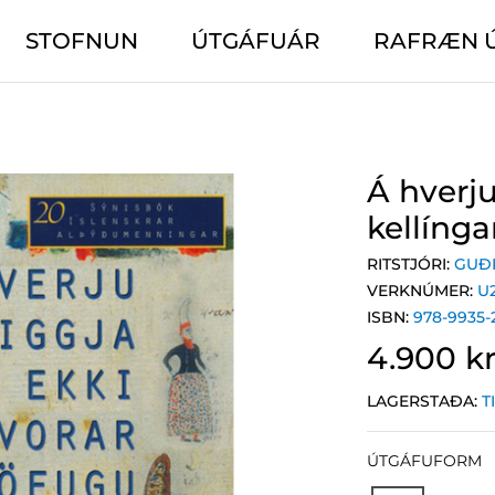
STOFNUN
ÚTGÁFUÁR
RAFRÆN 
Á hverju
kellínga
RITSTJÓRI:
GUÐ
VERKNÚMER:
U
ISBN:
978-9935-
4.900 kr
LAGERSTAÐA:
T
ÚTGÁFUFORM