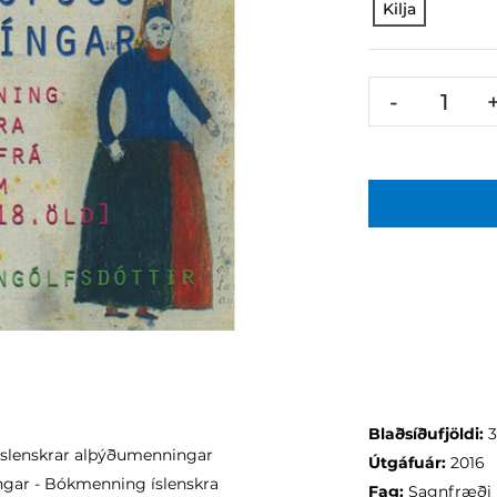
Kilja
-
Blaðsíðufjöldi:
 íslenskrar alþýðumenningar
Útgáfuár:
2016
íngar - Bókmenning íslenskra
Fag:
Sagnfræði