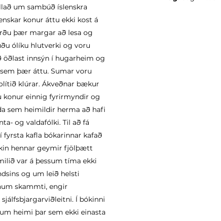
jallað um sambúð íslenskra
enskar konur áttu ekki kost á
 lærðu þær margar að lesa og
uðu ólíku hlutverki og voru
að öðlast innsýn í hugarheim og
r sem þær áttu. Sumar voru
lítið klúrar. Ákveðnar bækur
u konur einnig fyrirmyndir og
da sem heimildir herma að hafi
- og valdafólki. Til að fá
fyrsta kafla bókarinnar kafað
Bókin hennar geymir fjölþætt
ilið var á þessum tíma ekki
ndsins og um leið helsti
rnum skammti, engir
álfsbjargarviðleitni. Í bókinni
álum heimi þar sem ekki einasta