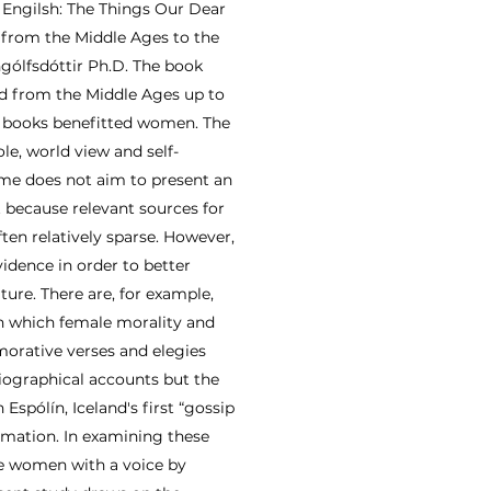
. Engilsh: The Things Our Dear
 from the Middle Ages to the
ngólfsdóttir Ph.D. The book
nd from the Middle Ages up to
ow books benefitted women. The
le, world view and self-
ume does not aim to present an
st because relevant sources for
ten relatively sparse. However,
idence in order to better
ure. There are, for example,
n which female morality and
morative verses and elegies
iographical accounts but the
spólín, Iceland's first “gossip
ormation. In examining these
se women with a voice by