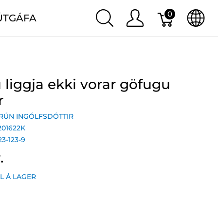
0
ÚTGÁFA
 liggja ekki vorar göfugu
r
RÚN INGÓLFSDÓTTIR
201622K
23-123-9
.
IL Á LAGER