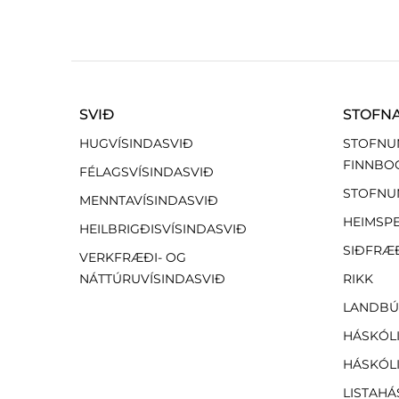
SVIÐ
STOFN
HUGVÍSINDASVIÐ
STOFNU
FINNBO
FÉLAGSVÍSINDASVIÐ
STOFNU
MENNTAVÍSINDASVIÐ
HEIMSP
HEILBRIGÐISVÍSINDASVIÐ
SIÐFRÆ
VERKFRÆÐI- OG
NÁTTÚRUVÍSINDASVIÐ
RIKK
LANDBÚ
HÁSKÓLI
HÁSKÓLI
LISTAHÁ