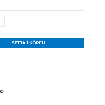
+
SETJA Í KÖRFU
352