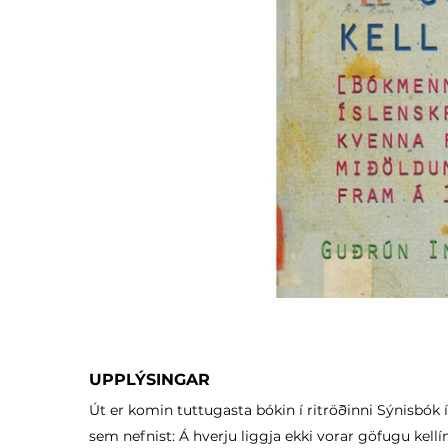
UPPLÝSINGAR
Út er komin tuttugasta bókin í ritröðinni Sýnisbók
sem nefnist: Á hverju liggja ekki vorar göfugu kell