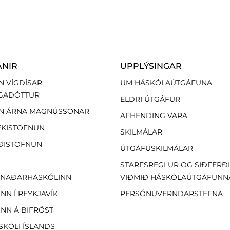
ANIR
UPPLÝSINGAR
N VÍGDÍSAR
UM HÁSKÓLAÚTGÁFUNA
GADÓTTUR
ELDRI ÚTGÁFUR
N ÁRNA MAGNÚSSONAR
AFHENDING VARA
EKISTOFNUN
SKILMÁLAR
ÐISTOFNUN
ÚTGÁFUSKILMÁLAR
STARFSREGLUR OG SIÐFERÐ
NAÐARHÁSKÓLINN
VIÐMIÐ HÁSKÓLAÚTGÁFUNN
NN Í REYKJAVÍK
PERSÓNUVERNDARSTEFNA
NN Á BIFRÖST
SKÓLI ÍSLANDS