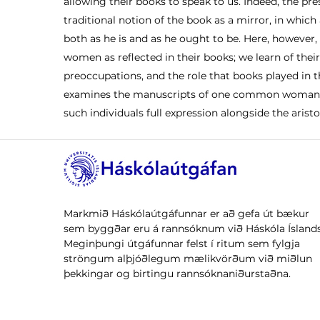
allowing their books to speak to us. Indeed, the pr
traditional notion of the book as a mirror, in whic
both as he is and as he ought to be. Here, however,
women as reflected in their books; we learn of thei
preoccupations, and the role that books played in the
examines the manuscripts of one common woman, t
such individuals full expression alongside the aris
Markmið Háskólaútgáfunnar er að gefa út bækur
sem byggðar eru á rannsóknum við Háskóla Íslands
Meginþungi útgáfunnar felst í ritum sem fylgja
ströngum alþjóðlegum mælikvörðum við miðlun
þekkingar og birtingu rannsóknaniðurstaðna.