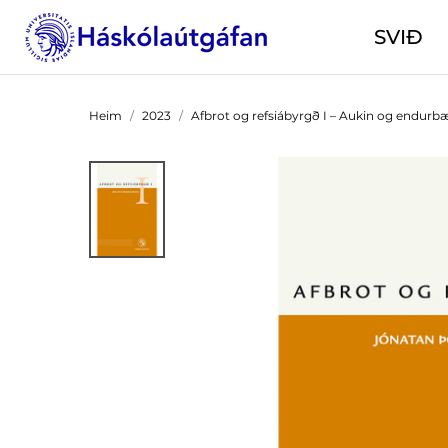
SVIÐ
Heim
2023
Afbrot og refsiábyrgð I – Aukin og endurb