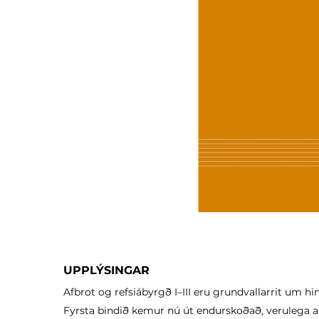
UPPLÝSINGAR
Afbrot og refsiábyrgð I–III eru grundvallarrit um hi
Fyrsta bindið kemur nú út endurskoðað, verulega au