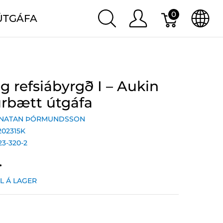
0
ÚTGÁFA
g refsiábyrgð I – Aukin
rbætt útgáfa
NATAN ÞÓRMUNDSSON
202315K
23-320-2
.
IL Á LAGER