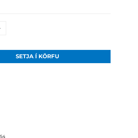
+
SETJA Í KÖRFU
554