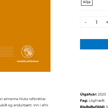
Kilja
-
Útgáfuár:
2023
nn almenna hluta refsiréttar.
Fag:
Lögfræði
kið og endurbætt. Inn í efni
Blaðsíðufjöldi: