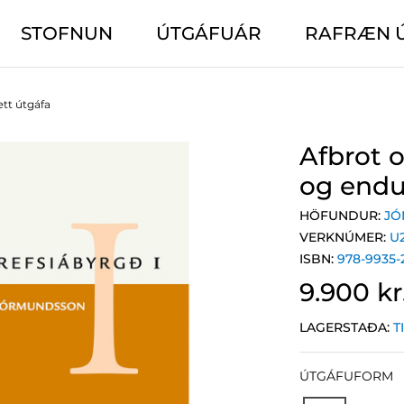
STOFNUN
ÚTGÁFUÁR
RAFRÆN 
ætt útgáfa
Afbrot o
og endu
HÖFUNDUR:
JÓ
VERKNÚMER:
U
ISBN:
978-9935-
9.900 kr
LAGERSTAÐA:
T
ÚTGÁFUFORM