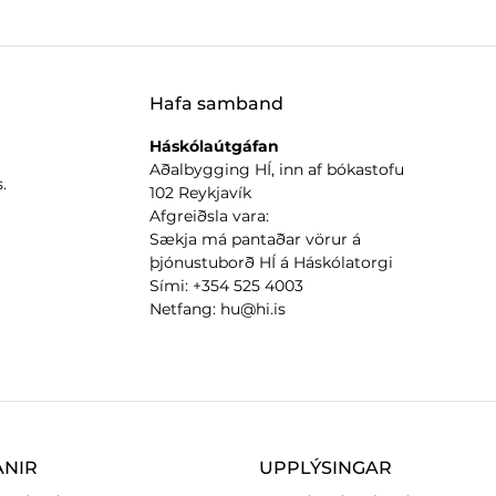
Hafa samband
Háskólaútgáfan
Aðalbygging HÍ, inn af bókastofu
.
102 Reykjavík
Afgreiðsla vara:
Sækja má pantaðar vörur á
þjónustuborð HÍ á Háskólatorgi
Sími: +354 525 4003
Netfang: hu@hi.is
ANIR
UPPLÝSINGAR