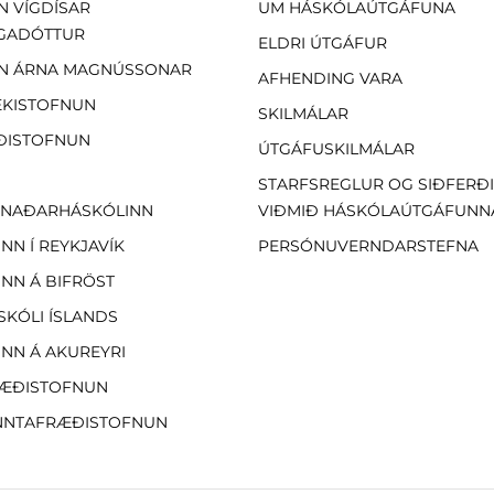
N VÍGDÍSAR
UM HÁSKÓLAÚTGÁFUNA
GADÓTTUR
ELDRI ÚTGÁFUR
N ÁRNA MAGNÚSSONAR
AFHENDING VARA
EKISTOFNUN
SKILMÁLAR
ÐISTOFNUN
ÚTGÁFUSKILMÁLAR
STARFSREGLUR OG SIÐFERÐ
NAÐARHÁSKÓLINN
VIÐMIÐ HÁSKÓLAÚTGÁFUNN
NN Í REYKJAVÍK
PERSÓNUVERNDARSTEFNA
NN Á BIFRÖST
SKÓLI ÍSLANDS
NN Á AKUREYRI
ÆÐISTOFNUN
NTAFRÆÐISTOFNUN