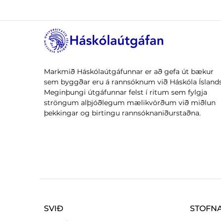
Markmið Háskólaútgáfunnar er að gefa út bækur
sem byggðar eru á rannsóknum við Háskóla Íslands
Meginþungi útgáfunnar felst í ritum sem fylgja
ströngum alþjóðlegum mælikvörðum við miðlun
þekkingar og birtingu rannsóknaniðurstaðna.
SVIÐ
STOFN