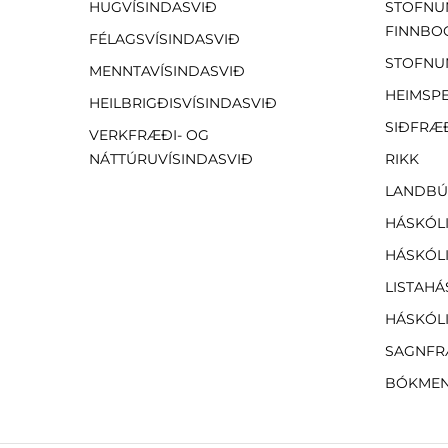
HUGVÍSINDASVIÐ
STOFNU
FINNBO
FÉLAGSVÍSINDASVIÐ
STOFNU
MENNTAVÍSINDASVIÐ
HEIMSP
HEILBRIGÐISVÍSINDASVIÐ
SIÐFRÆ
VERKFRÆÐI- OG
NÁTTÚRUVÍSINDASVIÐ
RIKK
LANDBÚ
HÁSKÓLI
HÁSKÓLI
LISTAHÁ
HÁSKÓLI
SAGNFR
BÓKMEN