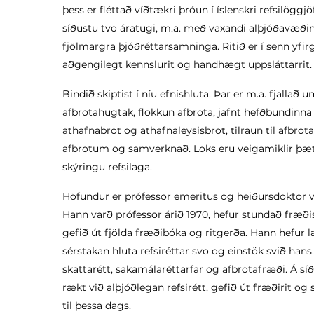
þess er fléttað víðtækri þróun í íslenskri refsilo
síðustu tvo áratugi, m.a. með vaxandi alþjóðavæðin
fjölmargra þjóðréttarsamninga. Ritið er í senn yfi
aðgengilegt kennslurit og handhægt uppsláttarrit.
Bindið skiptist í níu efnishluta. Þar er m.a. fjall
afbrotahugtak, flokkun afbrota, jafnt hefðbundinna
athafnabrot og athafnaleysisbrot, tilraun til afbrota 
afbrotum og samverknað. Loks eru veigamiklir þætt
skýringu refsilaga.
Höfundur er prófessor emeritus og heiðursdoktor við
Hann varð prófessor árið 1970, hefur stundað fræðis
gefið út fjölda fræðibóka og ritgerða. Hann hefur 
sérstakan hluta refsiréttar svo og einstök svið han
skattarétt, sakamálaréttarfar og afbrotafræði. Á si
rækt við alþjóðlegan refsirétt, gefið út fræðirit og 
til þessa dags.