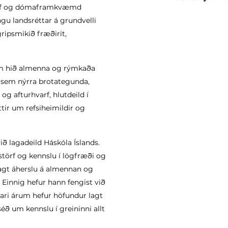
̈ggjöf og dómaframkvæmd
gu landsréttar á grundvelli
rgripsmikið fræðirit,
að um hið almenna og rýmkaða
 sem nýrra brotategunda,
og afturhvarf, hlutdeild í
ir um refsiheimildir og
 lagadeild Háskóla Íslands.
törf og kennslu í lögfræði og
lagt áherslu á almennan og
s. Einnig hefur hann fengist við
́ðari árum hefur höfundur lagt
séð um kennslu í greininni allt