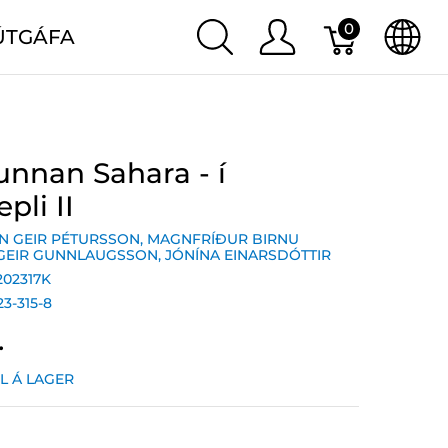
0
ÚTGÁFA
unnan Sahara - í
pli II
N GEIR PÉTURSSON
,
MAGNFRÍÐUR BIRNU
GEIR GUNNLAUGSSON
,
JÓNÍNA EINARSDÓTTIR
202317K
23-315-8
.
IL Á LAGER