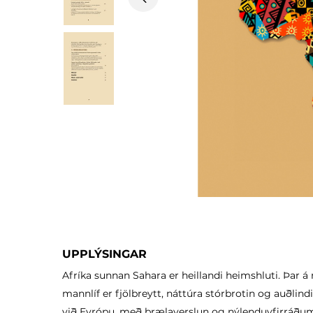
Previous
UPPLÝSINGAR
Afríka sunnan Sahara er heillandi heimshluti. Þar 
mannlíf er fjölbreytt, náttúra stórbrotin og auðlin
við Evrópu, með þrælaverslun og nýlenduyfirráðum, 