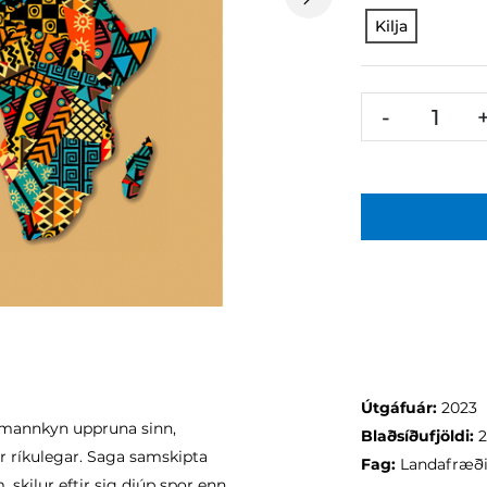
Next
Kilja
-
Útgáfuár:
2023
á mannkyn uppruna sinn,
Blaðsíðufjöldi:
dir ríkulegar. Saga samskipta
Fag:
Landafræði
skilur eftir sig djúp spor enn