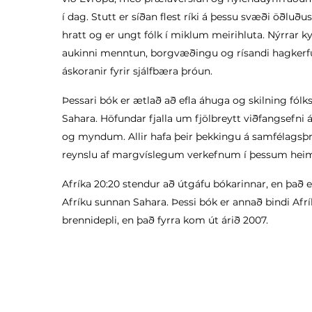
í dag. Stutt er síðan flest ríki á þessu svæði öðluðus
hratt og er ungt fólk í miklum meirihluta. Nýrrar 
aukinni menntun, borgvæðingu og rísandi hagkerfu
áskoranir fyrir sjálfbæra þróun.
Þessari bók er ætlað að efla áhuga og skilning fól
Sahara. Höfundar fjalla um fjölbreytt viðfangsefni
og myndum. Allir hafa þeir þekkingu á samfélagsþro
reynslu af margvíslegum verkefnum í þessum heim
Afríka 20:20 stendur að útgáfu bókarinnar, en það e
Afríku sunnan Sahara. Þessi bók er annað bindi Afri
brennidepli, en það fyrra kom út árið 2007.