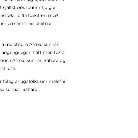
t sjálfstæði. Íbúum fjölgar
kynslóðar bíða tækifæri með
m en samtímis áleitnar
ks á málefnum Afríku sunnan
 á aðgengilegan hátt með texta
́un í Afríku sunnan Sahara og
shluta.
r félag áhugafólks um málefni
́ka sunnan Sahara í