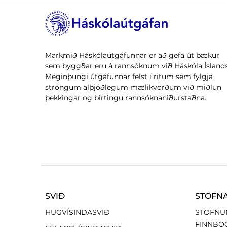
Markmið Háskólaútgáfunnar er að gefa út bækur
sem byggðar eru á rannsóknum við Háskóla Íslands
Meginþungi útgáfunnar felst í ritum sem fylgja
ströngum alþjóðlegum mælikvörðum við miðlun
þekkingar og birtingu rannsóknaniðurstaðna.
SVIÐ
STOFN
HUGVÍSINDASVIÐ
STOFNU
FINNBO