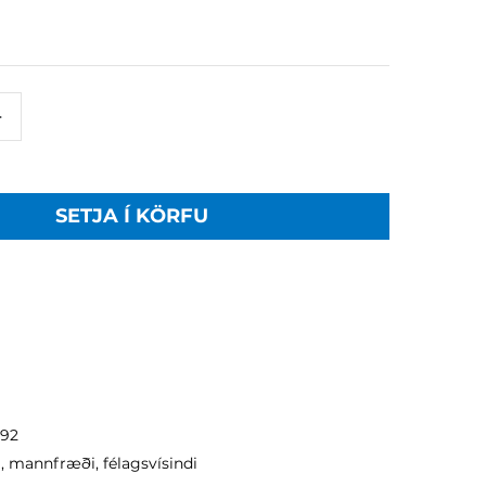
+
SETJA Í KÖRFU
292
, mannfræði, félagsvísindi