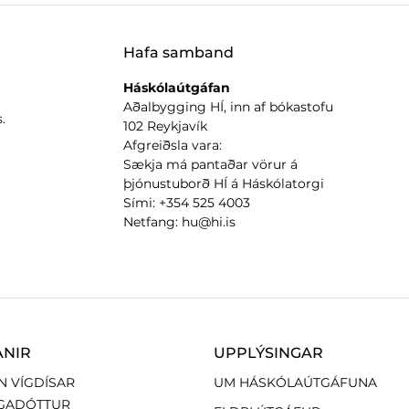
Hafa samband
Háskólaútgáfan
Aðalbygging HÍ, inn af bókastofu
.
102 Reykjavík
Afgreiðsla vara:
Sækja má pantaðar vörur á
þjónustuborð HÍ á Háskólatorgi
Sími: +354 525 4003
Netfang: hu@hi.is
ANIR
UPPLÝSINGAR
N VÍGDÍSAR
UM HÁSKÓLAÚTGÁFUNA
GADÓTTUR