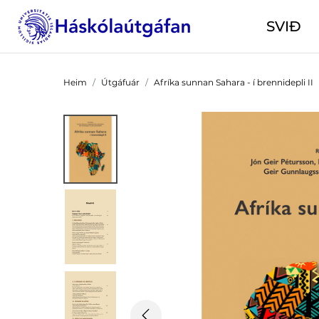
SVIÐ
Heim
Útgáfuár
Afríka sunnan Sahara - í brennidepli II