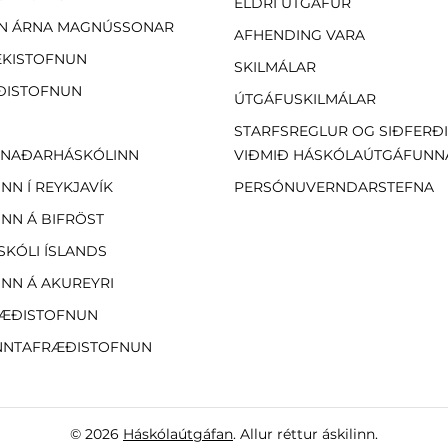
ELDRI ÚTGÁFUR
N ÁRNA MAGNÚSSONAR
AFHENDING VARA
EKISTOFNUN
SKILMÁLAR
ÐISTOFNUN
ÚTGÁFUSKILMÁLAR
STARFSREGLUR OG SIÐFERÐ
NAÐARHÁSKÓLINN
VIÐMIÐ HÁSKÓLAÚTGÁFUNN
NN Í REYKJAVÍK
PERSÓNUVERNDARSTEFNA
NN Á BIFRÖST
SKÓLI ÍSLANDS
NN Á AKUREYRI
ÆÐISTOFNUN
NTAFRÆÐISTOFNUN
© 2026
Háskólaútgáfan
. Allur réttur áskilinn.