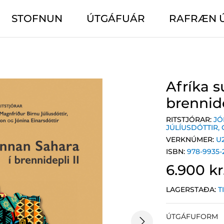
STOFNUN
ÚTGÁFUÁR
RAFRÆN 
Afríka s
brennide
RITSTJÓRAR:
JÓ
JÚLÍUSDÓTTIR
,
VERKNÚMER:
U
ISBN:
978-9935-
6.900 kr
LAGERSTAÐA:
T
ÚTGÁFUFORM