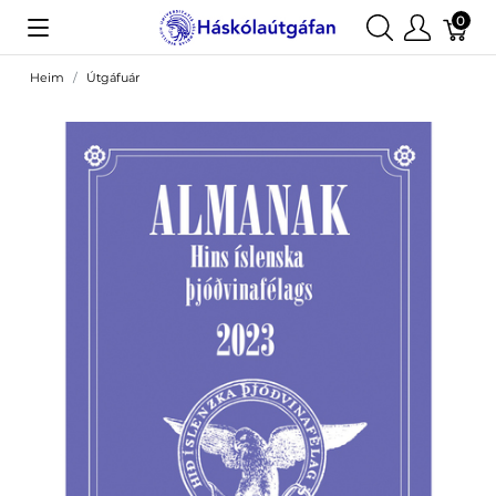
0
Heim
Útgáfuár