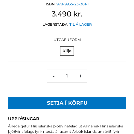
ISBN:
978-9935-23-301-1
3.490 kr.
LAGERSTAÐA:
TIL Á LAGER
ÚTGÁFUFORM
Kilja
-
+
SETJA Í KÖRFU
UPPLÝSINGAR
Árlega gefur Hið íslenska þjóðvinafélag út Almanak Hins íslenska
þjóðvinafélags fyrir næsta ár ásamt Árbók Íslands um árið fyrir