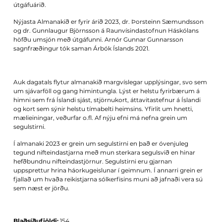
útgáfuárið.
Nýjasta Almanakið er fyrir árið 2023, dr. Þorsteinn Sæmundsson
og dr. Gunnlaugur Björnsson á Raunvísindastofnun Háskólans
höfðu umsjón með útgáfunni. Arnór Gunnar Gunnarsson
sagnfræðingur tók saman Árbók Íslands 2021.
Auk dagatals flytur almanakið margvíslegar upplýsingar, svo sem
um sjávarföll og gang himintungla. Lýst er helstu fyrirbærum á
himni sem frá Íslandi sjást, stjörnukort, áttavitastefnur á Íslandi
og kort sem sýnir helstu tímabelti heimsins. Yfirlit um hnetti,
mælieiningar, veðurfar o.fl. Af nýju efni má nefna grein um
segulstirni.
Í almanaki 2023 er grein um segulstirni en það er óvenjuleg
tegund nifteindastjarna með mun sterkara segulsvið en hinar
hefðbundnu nifteindastjörnur. Segulstirni eru gjarnan
uppsprettur hrina háorkugeislunar í geimnum. Í annarri grein er
fjallað um hvaða reikistjarna sólkerfisins muni að jafnaði vera sú
sem næst er jörðu.
Blaðsíðufjöldi:
154